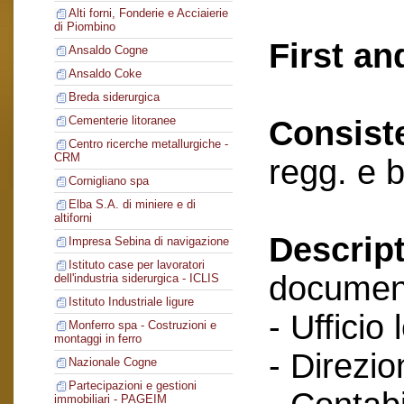
Alti forni, Fonderie e Acciaierie
di Piombino
First an
Ansaldo Cogne
Ansaldo Coke
Breda siderurgica
Cementerie litoranee
Consist
Centro ricerche metallurgiche -
CRM
regg. e 
Cornigliano spa
Elba S.A. di miniere e di
altiforni
Descript
Impresa Sebina di navigazione
Istituto case per lavoratori
documenti
dell'industria siderurgica - ICLIS
Istituto Industriale ligure
- Ufficio 
Monferro spa - Costruzioni e
montaggi in ferro
- Direzio
Nazionale Cogne
Partecipazioni e gestioni
immobiliari - PAGEIM