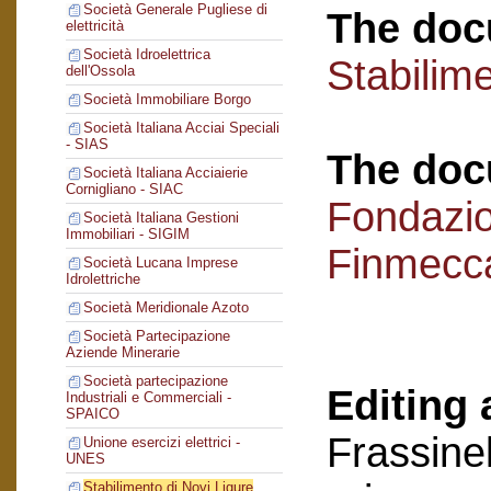
Società Generale Pugliese di
The doc
elettricità
Società Idroelettrica
Stabilime
dell'Ossola
Società Immobiliare Borgo
Società Italiana Acciai Speciali
- SIAS
The doc
Società Italiana Acciaierie
Cornigliano - SIAC
Fondazi
Società Italiana Gestioni
Immobiliari - SIGIM
Finmecc
Società Lucana Imprese
Idrolettriche
Società Meridionale Azoto
Società Partecipazione
Aziende Minerarie
Società partecipazione
Editing 
Industriali e Commerciali -
SPAICO
Frassinel
Unione esercizi elettrici -
UNES
Stabilimento di Novi Ligure