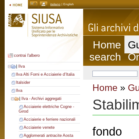
italiano
| English
Home
Gu
search
On
contrai l'albero
|
Ilva
Ilva Alti Forni e Acciaierie d’Italia
Italsider
Home
»
Gu
Ilva
|
Ilva - Archivi aggregati
Stabili
Acciaierie elettriche Cogne -
Girod
Acciaierie e ferriere nazionali
fondo
Acciaierie venete
Agglomerati antracite Aosta