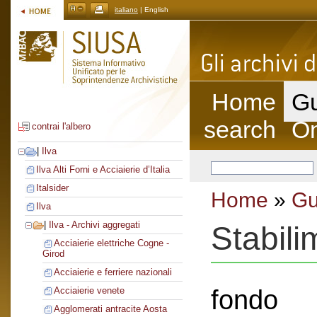
italiano
| English
Home
Gu
search
On
contrai l'albero
|
Ilva
Ilva Alti Forni e Acciaierie d’Italia
Italsider
Home
»
Gu
Ilva
|
Ilva - Archivi aggregati
Stabili
Acciaierie elettriche Cogne -
Girod
Acciaierie e ferriere nazionali
fondo
Acciaierie venete
Agglomerati antracite Aosta