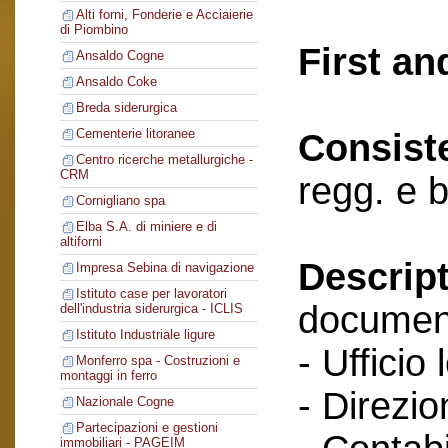
Alti forni, Fonderie e Acciaierie
di Piombino
First an
Ansaldo Cogne
Ansaldo Coke
Breda siderurgica
Cementerie litoranee
Consist
Centro ricerche metallurgiche -
CRM
regg. e 
Cornigliano spa
Elba S.A. di miniere e di
altiforni
Descript
Impresa Sebina di navigazione
Istituto case per lavoratori
documenti
dell'industria siderurgica - ICLIS
Istituto Industriale ligure
- Ufficio 
Monferro spa - Costruzioni e
montaggi in ferro
- Direzio
Nazionale Cogne
Partecipazioni e gestioni
immobiliari - PAGEIM