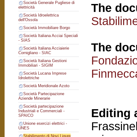
Società Generale Pugliese di
The doc
elettricità
Società Idroelettrica
Stabilime
dell'Ossola
Società Immobiliare Borgo
Società Italiana Acciai Speciali
- SIAS
The doc
Società Italiana Acciaierie
Cornigliano - SIAC
Fondazi
Società Italiana Gestioni
Immobiliari - SIGIM
Finmecc
Società Lucana Imprese
Idrolettriche
Società Meridionale Azoto
Società Partecipazione
Aziende Minerarie
Società partecipazione
Editing 
Industriali e Commerciali -
SPAICO
Frassinel
Unione esercizi elettrici -
UNES
Stabilimento di Novi Ligure