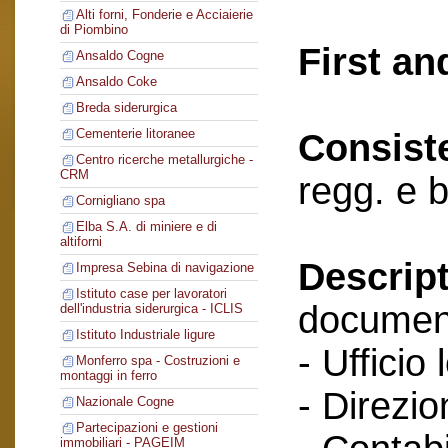
Alti forni, Fonderie e Acciaierie
di Piombino
First an
Ansaldo Cogne
Ansaldo Coke
Breda siderurgica
Cementerie litoranee
Consist
Centro ricerche metallurgiche -
CRM
regg. e 
Cornigliano spa
Elba S.A. di miniere e di
altiforni
Descript
Impresa Sebina di navigazione
Istituto case per lavoratori
documenti
dell'industria siderurgica - ICLIS
Istituto Industriale ligure
- Ufficio 
Monferro spa - Costruzioni e
montaggi in ferro
- Direzio
Nazionale Cogne
Partecipazioni e gestioni
immobiliari - PAGEIM