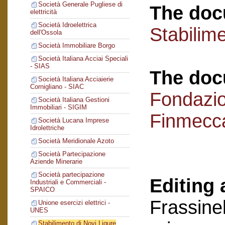
Società Generale Pugliese di
The doc
elettricità
Società Idroelettrica
Stabilime
dell'Ossola
Società Immobiliare Borgo
Società Italiana Acciai Speciali
- SIAS
The doc
Società Italiana Acciaierie
Cornigliano - SIAC
Fondazi
Società Italiana Gestioni
Immobiliari - SIGIM
Finmecc
Società Lucana Imprese
Idrolettriche
Società Meridionale Azoto
Società Partecipazione
Aziende Minerarie
Società partecipazione
Editing 
Industriali e Commerciali -
SPAICO
Frassinel
Unione esercizi elettrici -
UNES
Stabilimento di Novi Ligure