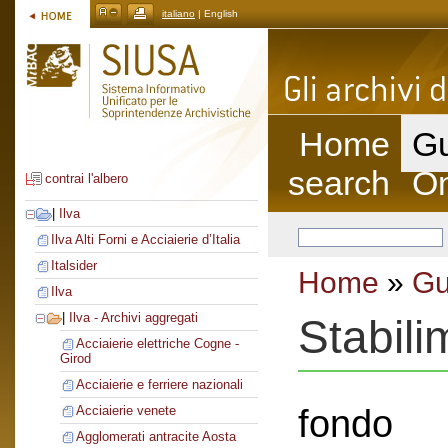
italiano
| English
Home
Gu
search
On
contrai l'albero
|
Ilva
Ilva Alti Forni e Acciaierie d’Italia
Italsider
Home
»
Gu
Ilva
|
Ilva - Archivi aggregati
Stabili
Acciaierie elettriche Cogne -
Girod
Acciaierie e ferriere nazionali
fondo
Acciaierie venete
Agglomerati antracite Aosta