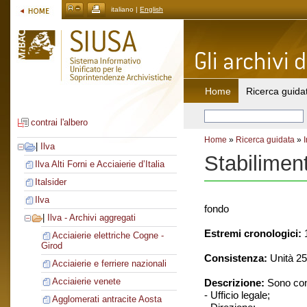
italiano |
English
Home
Ricerca guida
contrai l'albero
Home
»
Ricerca guidata
»
|
Ilva
Stabilimen
Ilva Alti Forni e Acciaierie d’Italia
Italsider
Ilva
fondo
|
Ilva - Archivi aggregati
Estremi cronologici:
1
Acciaierie elettriche Cogne -
Girod
Consistenza:
Unità 25
Acciaierie e ferriere nazionali
Acciaierie venete
Descrizione:
Sono cons
- Ufficio legale;
Agglomerati antracite Aosta