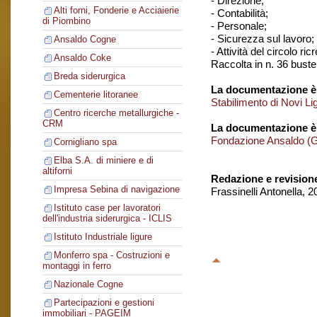
- Direzione;
Alti forni, Fonderie e Acciaierie
- Contabilità;
di Piombino
- Personale;
- Sicurezza sul lavoro;
Ansaldo Cogne
- Attività del circolo ri
Ansaldo Coke
Raccolta in n. 36 buste
Breda siderurgica
La documentazione è 
Cementerie litoranee
Stabilimento di Novi Li
Centro ricerche metallurgiche -
CRM
La documentazione è
Fondazione Ansaldo (
Cornigliano spa
Elba S.A. di miniere e di
altiforni
Redazione e revision
Impresa Sebina di navigazione
Frassinelli Antonella, 
Istituto case per lavoratori
dell'industria siderurgica - ICLIS
Istituto Industriale ligure
Monferro spa - Costruzioni e
montaggi in ferro
Nazionale Cogne
Partecipazioni e gestioni
immobiliari - PAGEIM