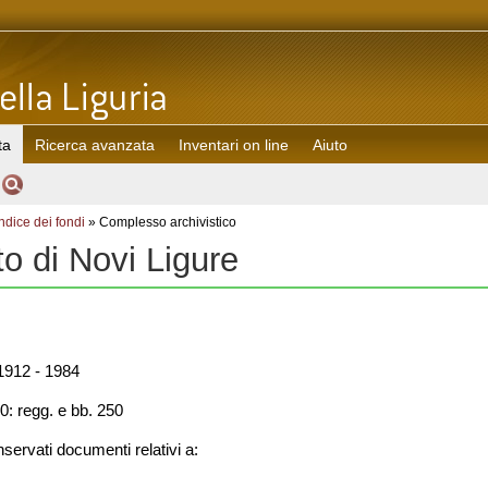
ta
Ricerca avanzata
Inventari on line
Aiuto
Indice dei fondi
» Complesso archivistico
to di Novi Ligure
912 - 1984
0: regg. e bb. 250
ervati documenti relativi a: