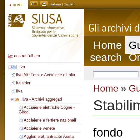
italiano
| English
Home
Gu
search
On
contrai l'albero
|
Ilva
Ilva Alti Forni e Acciaierie d’Italia
Italsider
Home
»
Gu
Ilva
|
Ilva - Archivi aggregati
Stabili
Acciaierie elettriche Cogne -
Girod
Acciaierie e ferriere nazionali
fondo
Acciaierie venete
Agglomerati antracite Aosta