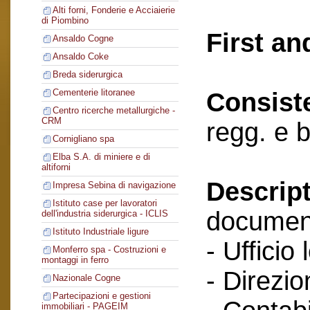
Alti forni, Fonderie e Acciaierie
di Piombino
First an
Ansaldo Cogne
Ansaldo Coke
Breda siderurgica
Cementerie litoranee
Consist
Centro ricerche metallurgiche -
CRM
regg. e 
Cornigliano spa
Elba S.A. di miniere e di
altiforni
Descript
Impresa Sebina di navigazione
Istituto case per lavoratori
documenti
dell'industria siderurgica - ICLIS
Istituto Industriale ligure
- Ufficio 
Monferro spa - Costruzioni e
montaggi in ferro
- Direzio
Nazionale Cogne
Partecipazioni e gestioni
immobiliari - PAGEIM