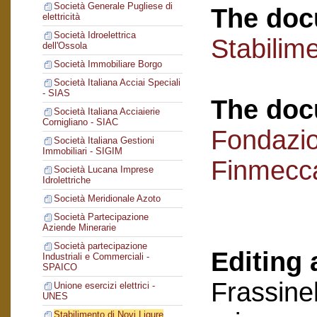
Società Generale Pugliese di
The doc
elettricità
Società Idroelettrica
Stabilime
dell'Ossola
Società Immobiliare Borgo
Società Italiana Acciai Speciali
- SIAS
The doc
Società Italiana Acciaierie
Cornigliano - SIAC
Fondazi
Società Italiana Gestioni
Immobiliari - SIGIM
Finmecc
Società Lucana Imprese
Idrolettriche
Società Meridionale Azoto
Società Partecipazione
Aziende Minerarie
Società partecipazione
Editing 
Industriali e Commerciali -
SPAICO
Frassinel
Unione esercizi elettrici -
UNES
Stabilimento di Novi Ligure