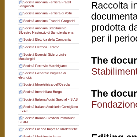
Raccolta in
Società anonima Ferriera Fratelli
Sanguineti
documentaz
Società anonima Ferriera di Voltri
Società anonima Franchi-Gregorini
prodotta da
Società anonima Stabilimento
Silvestro Nasturzio di Sampierdarena
per il per
Società Elettrica della Campania
Società Elettrica Teramo
Società Esercizi Siderurgici e
The docum
Metallurgici
Società Ferrovie Marchigiane
Stabilimen
Società Generale Pugliese di
elettricità
Società Idroelettrica dell'Ossola
The docum
Società Immobiliare Borgo
Società Italiana Acciai Speciali - SIAS
Fondazion
Società Italiana Acciaierie Cornigliano
- SIAC
Società Italiana Gestioni Immobiliari -
SIGIM
Società Lucana Imprese Idrolettriche
Società Meridionale Azoto