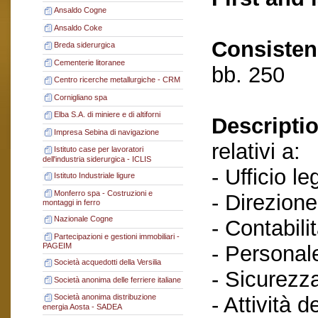
Ansaldo Cogne
Ansaldo Coke
Consisten
Breda siderurgica
Cementerie litoranee
bb. 250
Centro ricerche metallurgiche - CRM
Cornigliano spa
Elba S.A. di miniere e di altiforni
Descriptio
Impresa Sebina di navigazione
relativi a:
Istituto case per lavoratori
dell'industria siderurgica - ICLIS
- Ufficio le
Istituto Industriale ligure
Monferro spa - Costruzioni e
- Direzione
montaggi in ferro
Nazionale Cogne
- Contabilit
Partecipazioni e gestioni immobiliari -
- Personal
PAGEIM
Società acquedotti della Versilia
- Sicurezza
Società anonima delle ferriere italiane
- Attività d
Società anonima distribuzione
energia Aosta - SADEA