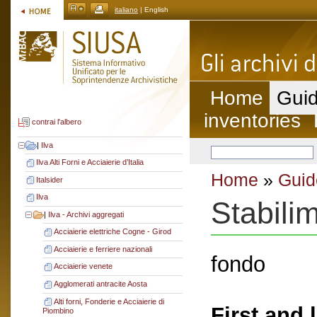
italiano
| English
Home
Guid
inventories
contrai l'albero
|
Ilva
Ilva Alti Forni e Acciaierie d’Italia
Home
»
Guid
Italsider
Ilva
Stabili
|
Ilva - Archivi aggregati
Acciaierie elettriche Cogne - Girod
Acciaierie e ferriere nazionali
fondo
Acciaierie venete
Agglomerati antracite Aosta
Alti forni, Fonderie e Acciaierie di
First and 
Piombino