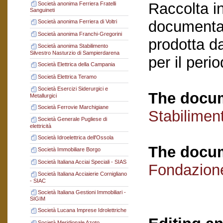
Raccolta in
Società anonima Ferriera Fratelli
Sanguineti
documentaz
Società anonima Ferriera di Voltri
Società anonima Franchi-Gregorini
prodotta da
Società anonima Stabilimento
Silvestro Nasturzio di Sampierdarena
per il per
Società Elettrica della Campania
Società Elettrica Teramo
Società Esercizi Siderurgici e
The docum
Metallurgici
Società Ferrovie Marchigiane
Stabilimen
Società Generale Pugliese di
elettricità
Società Idroelettrica dell'Ossola
The docum
Società Immobiliare Borgo
Società Italiana Acciai Speciali - SIAS
Fondazion
Società Italiana Acciaierie Cornigliano
- SIAC
Società Italiana Gestioni Immobiliari -
SIGIM
Società Lucana Imprese Idrolettriche
Società Meridionale Azoto