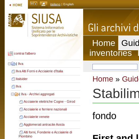
italiano
| English
Home
Guid
inventories
contrai l'albero
|
Ilva
Ilva Alti Forni e Acciaierie d’Italia
Home
»
Guid
Italsider
Ilva
Stabili
|
Ilva - Archivi aggregati
Acciaierie elettriche Cogne - Girod
Acciaierie e ferriere nazionali
fondo
Acciaierie venete
Agglomerati antracite Aosta
Alti forni, Fonderie e Acciaierie di
First and 
Piombino