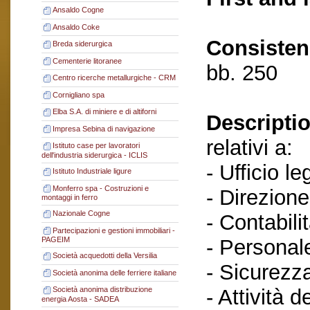
Ansaldo Cogne
Ansaldo Coke
Consisten
Breda siderurgica
Cementerie litoranee
bb. 250
Centro ricerche metallurgiche - CRM
Cornigliano spa
Elba S.A. di miniere e di altiforni
Descriptio
Impresa Sebina di navigazione
relativi a:
Istituto case per lavoratori
dell'industria siderurgica - ICLIS
- Ufficio le
Istituto Industriale ligure
Monferro spa - Costruzioni e
- Direzione
montaggi in ferro
Nazionale Cogne
- Contabilit
Partecipazioni e gestioni immobiliari -
- Personal
PAGEIM
Società acquedotti della Versilia
- Sicurezza
Società anonima delle ferriere italiane
- Attività d
Società anonima distribuzione
energia Aosta - SADEA