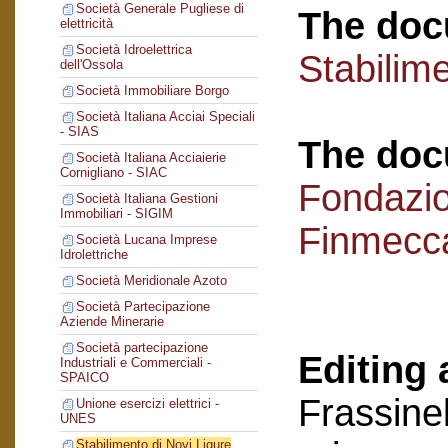
Società Generale Pugliese di
The doc
elettricità
Società Idroelettrica
Stabilime
dell'Ossola
Società Immobiliare Borgo
Società Italiana Acciai Speciali
- SIAS
The doc
Società Italiana Acciaierie
Cornigliano - SIAC
Fondazi
Società Italiana Gestioni
Immobiliari - SIGIM
Finmecc
Società Lucana Imprese
Idrolettriche
Società Meridionale Azoto
Società Partecipazione
Aziende Minerarie
Società partecipazione
Editing 
Industriali e Commerciali -
SPAICO
Frassinel
Unione esercizi elettrici -
UNES
Stabilimento di Novi Ligure