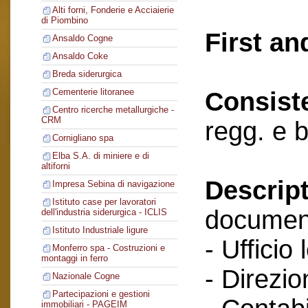
Alti forni, Fonderie e Acciaierie
di Piombino
First an
Ansaldo Cogne
Ansaldo Coke
Breda siderurgica
Cementerie litoranee
Consist
Centro ricerche metallurgiche -
CRM
regg. e 
Cornigliano spa
Elba S.A. di miniere e di
altiforni
Descript
Impresa Sebina di navigazione
Istituto case per lavoratori
documenti
dell'industria siderurgica - ICLIS
Istituto Industriale ligure
- Ufficio 
Monferro spa - Costruzioni e
montaggi in ferro
- Direzio
Nazionale Cogne
Partecipazioni e gestioni
immobiliari - PAGEIM