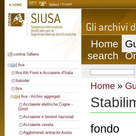
italiano
| English
Home
Gu
search
On
contrai l'albero
|
Ilva
Ilva Alti Forni e Acciaierie d’Italia
Italsider
Home
»
Gu
Ilva
|
Ilva - Archivi aggregati
Stabili
Acciaierie elettriche Cogne -
Girod
Acciaierie e ferriere nazionali
fondo
Acciaierie venete
Agglomerati antracite Aosta