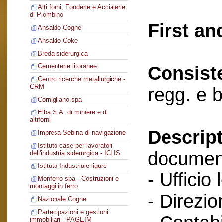
Alti forni, Fonderie e Acciaierie
di Piombino
First an
Ansaldo Cogne
Ansaldo Coke
Breda siderurgica
Cementerie litoranee
Consist
Centro ricerche metallurgiche -
CRM
regg. e 
Cornigliano spa
Elba S.A. di miniere e di
altiforni
Descript
Impresa Sebina di navigazione
Istituto case per lavoratori
documenti
dell'industria siderurgica - ICLIS
Istituto Industriale ligure
- Ufficio 
Monferro spa - Costruzioni e
montaggi in ferro
- Direzio
Nazionale Cogne
Partecipazioni e gestioni
immobiliari - PAGEIM