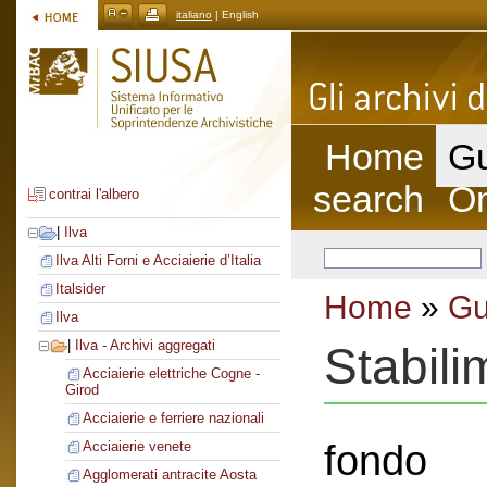
italiano
| English
Home
Gu
search
On
contrai l'albero
|
Ilva
Ilva Alti Forni e Acciaierie d’Italia
Italsider
Home
»
Gu
Ilva
|
Ilva - Archivi aggregati
Stabili
Acciaierie elettriche Cogne -
Girod
Acciaierie e ferriere nazionali
fondo
Acciaierie venete
Agglomerati antracite Aosta