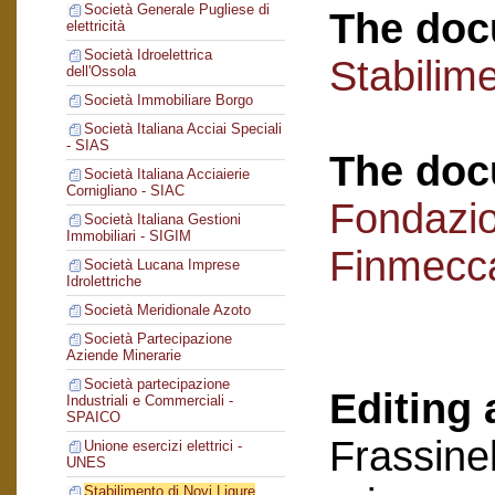
Società Generale Pugliese di
The doc
elettricità
Società Idroelettrica
Stabilime
dell'Ossola
Società Immobiliare Borgo
Società Italiana Acciai Speciali
- SIAS
The doc
Società Italiana Acciaierie
Cornigliano - SIAC
Fondazi
Società Italiana Gestioni
Immobiliari - SIGIM
Finmecc
Società Lucana Imprese
Idrolettriche
Società Meridionale Azoto
Società Partecipazione
Aziende Minerarie
Società partecipazione
Editing 
Industriali e Commerciali -
SPAICO
Frassinel
Unione esercizi elettrici -
UNES
Stabilimento di Novi Ligure