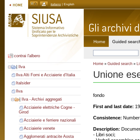
italiano
| English
Home
Guided searc
contrai l'albero
Home
»
Guided search
»
Li
|
Ilva
Unione eser
Ilva Alti Forni e Acciaierie d’Italia
Italsider
Ilva
fondo
|
Ilva - Archivi aggregati
First and last date:
19
Acciaierie elettriche Cogne -
Girod
Consistence:
Number o
Acciaierie e ferriere nazionali
Acciaierie venete
Description:
Document
- Libri soci;
Agglomerati antracite Aosta