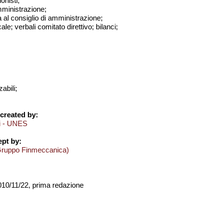
onisti;
amministrazione;
a al consiglio di amministrazione;
ale; verbali comitato direttivo; bilanci;
abili;
created by:
ci - UNES
pt by:
Gruppo Finmeccanica)
2010/11/22, prima redazione