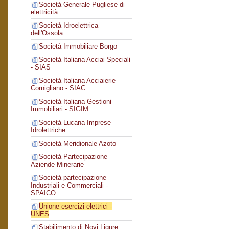
Società Generale Pugliese di
elettricità
Società Idroelettrica
dell'Ossola
Società Immobiliare Borgo
Società Italiana Acciai Speciali
- SIAS
Società Italiana Acciaierie
Cornigliano - SIAC
Società Italiana Gestioni
Immobiliari - SIGIM
Società Lucana Imprese
Idrolettriche
Società Meridionale Azoto
Società Partecipazione
Aziende Minerarie
Società partecipazione
Industriali e Commerciali -
SPAICO
Unione esercizi elettrici -
UNES
Stabilimento di Novi Ligure