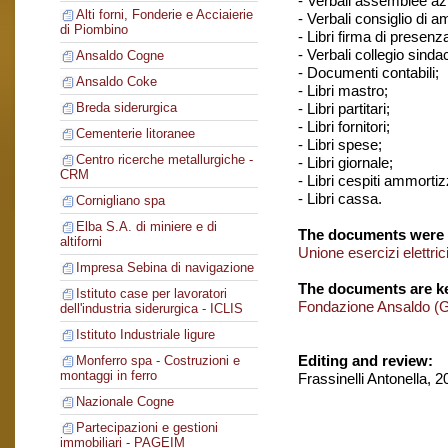
- Verbali assemblee azi
Alti forni, Fonderie e Acciaierie
- Verbali consiglio di 
di Piombino
- Libri firma di presenz
- Verbali collegio sindac
Ansaldo Cogne
- Documenti contabili;
Ansaldo Coke
- Libri mastro;
- Libri partitari;
Breda siderurgica
- Libri fornitori;
Cementerie litoranee
- Libri spese;
Centro ricerche metallurgiche -
- Libri giornale;
CRM
- Libri cespiti ammortizz
- Libri cassa.
Cornigliano spa
Elba S.A. di miniere e di
The documents were 
altiforni
Unione esercizi elettri
Impresa Sebina di navigazione
The documents are ke
Istituto case per lavoratori
Fondazione Ansaldo (
dell'industria siderurgica - ICLIS
Istituto Industriale ligure
Editing and review:
Monferro spa - Costruzioni e
montaggi in ferro
Frassinelli Antonella, 
Nazionale Cogne
Partecipazioni e gestioni
immobiliari - PAGEIM