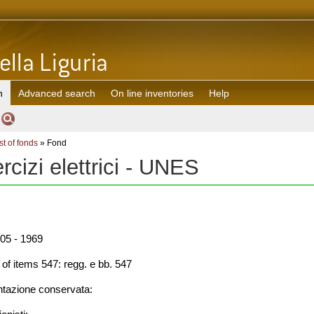
h
Advanced search
On line inventories
Help
st of fonds
» Fond
cizi elettrici - UNES
05 - 1969
f items 547: regg. e bb. 547
azione conservata: