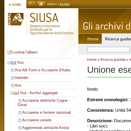
italiano |
English
Home
Ricerca guida
contrai l'albero
Home
»
Ricerca guidata
»
|
Ilva
Unione eser
Ilva Alti Forni e Acciaierie d’Italia
Italsider
Ilva
fondo
|
Ilva - Archivi aggregati
Estremi cronologici:
1
Acciaierie elettriche Cogne -
Girod
Consistenza:
Unità 54
Acciaierie e ferriere nazionali
Acciaierie venete
Descrizione:
Document
- Libri soci;
Agglomerati antracite Aosta