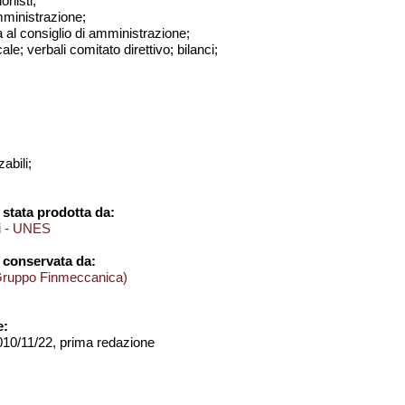
onisti;
amministrazione;
a al consiglio di amministrazione;
ale; verbali comitato direttivo; bilanci;
abili;
stata prodotta da:
ci - UNES
 conservata da:
Gruppo Finmeccanica)
e:
2010/11/22, prima redazione