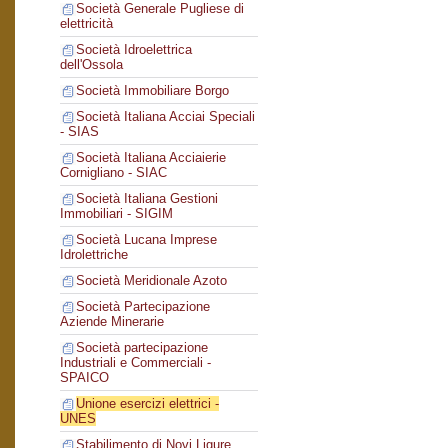
Società Generale Pugliese di
elettricità
Società Idroelettrica
dell'Ossola
Società Immobiliare Borgo
Società Italiana Acciai Speciali
- SIAS
Società Italiana Acciaierie
Cornigliano - SIAC
Società Italiana Gestioni
Immobiliari - SIGIM
Società Lucana Imprese
Idrolettriche
Società Meridionale Azoto
Società Partecipazione
Aziende Minerarie
Società partecipazione
Industriali e Commerciali -
SPAICO
Unione esercizi elettrici -
UNES
Stabilimento di Novi Ligure