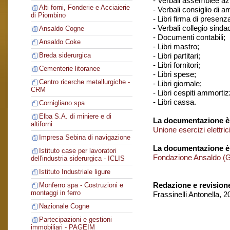
- Verbali assemblee azi
Alti forni, Fonderie e Acciaierie
- Verbali consiglio di 
di Piombino
- Libri firma di presenz
- Verbali collegio sindac
Ansaldo Cogne
- Documenti contabili;
Ansaldo Coke
- Libri mastro;
- Libri partitari;
Breda siderurgica
- Libri fornitori;
Cementerie litoranee
- Libri spese;
Centro ricerche metallurgiche -
- Libri giornale;
CRM
- Libri cespiti ammortizz
- Libri cassa.
Cornigliano spa
Elba S.A. di miniere e di
La documentazione è 
altiforni
Unione esercizi elettri
Impresa Sebina di navigazione
La documentazione è
Istituto case per lavoratori
Fondazione Ansaldo (
dell'industria siderurgica - ICLIS
Istituto Industriale ligure
Redazione e revision
Monferro spa - Costruzioni e
montaggi in ferro
Frassinelli Antonella, 
Nazionale Cogne
Partecipazioni e gestioni
immobiliari - PAGEIM