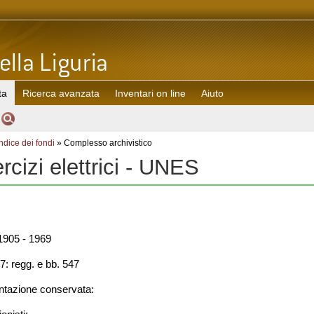
ta
Ricerca avanzata
Inventari on line
Aiuto
Indice dei fondi
» Complesso archivistico
cizi elettrici - UNES
905 - 1969
7: regg. e bb. 547
azione conservata: