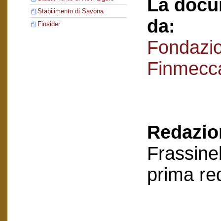
La docu
Stabilimento di Savona
da:
Finsider
Fondazi
Finmecc
Redazion
Frassinel
prima re