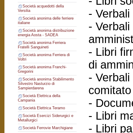
- Libri so
Società acquedotti della
- Verbali
Versilia
Società anonima delle ferriere
- Verbali
italiane
Società anonima distribuzione
energia Aosta - SADEA
amminist
Società anonima Ferriera
Fratelli Sanguineti
- Libri f
Società anonima Ferriera di
Voltri
di ammin
Società anonima Franchi-
Gregorini
- Verbali
Società anonima Stabilimento
Silvestro Nasturzio di
comitato 
Sampierdarena
Società Elettrica della
- Documen
Campania
Società Elettrica Teramo
- Libri m
Società Esercizi Siderurgici e
Metallurgici
- Libri par
Società Ferrovie Marchigiane