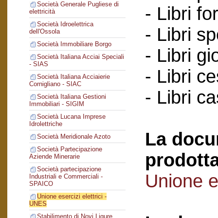
Società Generale Pugliese di
- Libri for
elettricità
Società Idroelettrica
- Libri s
dell'Ossola
Società Immobiliare Borgo
- Libri gi
Società Italiana Acciai Speciali
- SIAS
- Libri c
Società Italiana Acciaierie
Cornigliano - SIAC
- Libri c
Società Italiana Gestioni
Immobiliari - SIGIM
Società Lucana Imprese
Idrolettriche
La docu
Società Meridionale Azoto
Società Partecipazione
prodotta
Aziende Minerarie
Società partecipazione
Unione es
Industriali e Commerciali -
SPAICO
Unione esercizi elettrici -
UNES
Stabilimento di Novi Ligure