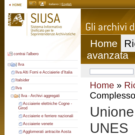
italiano |
English
Home
Ri
avanzata
contrai l'albero
|
Ilva
Ilva Alti Forni e Acciaierie d’Italia
Italsider
Home
»
Ri
Ilva
Complesso 
|
Ilva - Archivi aggregati
Acciaierie elettriche Cogne -
Unione e
Girod
Acciaierie e ferriere nazionali
UNES
Acciaierie venete
Agglomerati antracite Aosta