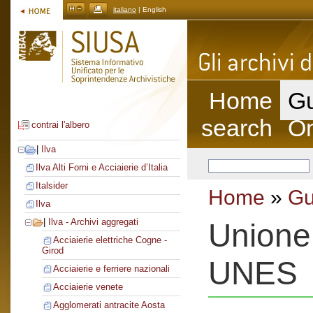
italiano
| English
Home
Gu
search
On
contrai l'albero
|
Ilva
Ilva Alti Forni e Acciaierie d’Italia
Italsider
Home
»
Gu
Ilva
|
Ilva - Archivi aggregati
Unione e
Acciaierie elettriche Cogne -
Girod
UNES
Acciaierie e ferriere nazionali
Acciaierie venete
Agglomerati antracite Aosta