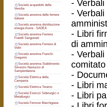
- Verbali
Società acquedotti della
Versilia
- Verbali
Società anonima delle ferriere
italiane
amminist
Società anonima distribuzione
energia Aosta - SADEA
- Libri f
Società anonima Ferriera
Fratelli Sanguineti
di ammin
Società anonima Ferriera di
Voltri
- Verbali
Società anonima Franchi-
Gregorini
comitato 
Società anonima Stabilimento
Silvestro Nasturzio di
Sampierdarena
- Documen
Società Elettrica della
Campania
- Libri m
Società Elettrica Teramo
- Libri par
Società Esercizi Siderurgici e
Metallurgici
- Libri for
Società Ferrovie Marchigiane