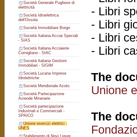
Società Generale Pugliese di
- Libri s
elettricità
Società Idroelettrica
dell'Ossola
- Libri gi
Società Immobiliare Borgo
- Libri c
Società Italiana Acciai Speciali
- SIAS
- Libri c
Società Italiana Acciaierie
Cornigliano - SIAC
Società Italiana Gestioni
Immobiliari - SIGIM
The doc
Società Lucana Imprese
Idrolettriche
Società Meridionale Azoto
Unione es
Società Partecipazione
Aziende Minerarie
Società partecipazione
Industriali e Commerciali -
The doc
SPAICO
Unione esercizi elettrici -
Fondazi
UNES
Stabilimento di Novi Ligure