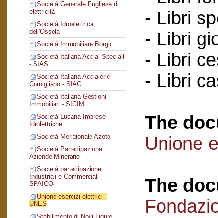
Società Generale Pugliese di
- Libri s
elettricità
Società Idroelettrica
dell'Ossola
- Libri gi
Società Immobiliare Borgo
- Libri c
Società Italiana Acciai Speciali
- SIAS
- Libri c
Società Italiana Acciaierie
Cornigliano - SIAC
Società Italiana Gestioni
Immobiliari - SIGIM
The doc
Società Lucana Imprese
Idrolettriche
Società Meridionale Azoto
Unione es
Società Partecipazione
Aziende Minerarie
Società partecipazione
Industriali e Commerciali -
The doc
SPAICO
Unione esercizi elettrici -
Fondazi
UNES
Stabilimento di Novi Ligure