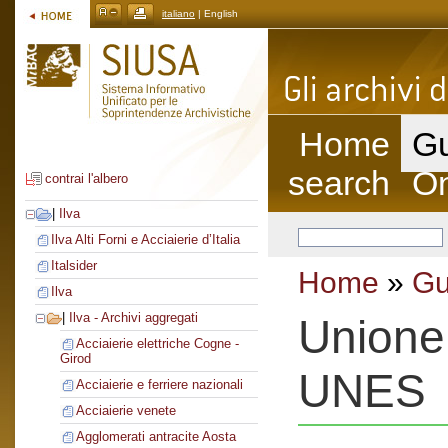
italiano
| English
Home
Gu
search
On
contrai l'albero
|
Ilva
Ilva Alti Forni e Acciaierie d’Italia
Italsider
Home
»
Gu
Ilva
|
Ilva - Archivi aggregati
Unione e
Acciaierie elettriche Cogne -
Girod
UNES
Acciaierie e ferriere nazionali
Acciaierie venete
Agglomerati antracite Aosta