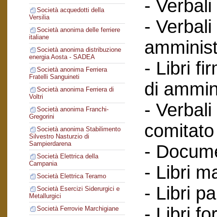
- Verbali
Società acquedotti della
Versilia
- Verbali
Società anonima delle ferriere
italiane
amminist
Società anonima distribuzione
energia Aosta - SADEA
- Libri f
Società anonima Ferriera
Fratelli Sanguineti
di ammin
Società anonima Ferriera di
Voltri
- Verbali
Società anonima Franchi-
Gregorini
comitato 
Società anonima Stabilimento
Silvestro Nasturzio di
Sampierdarena
- Documen
Società Elettrica della
Campania
- Libri m
Società Elettrica Teramo
- Libri par
Società Esercizi Siderurgici e
Metallurgici
- Libri for
Società Ferrovie Marchigiane