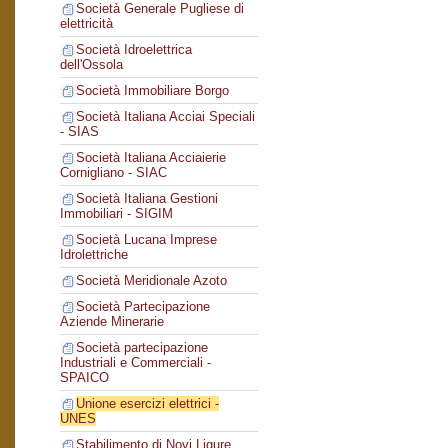
Società Generale Pugliese di
elettricità
Società Idroelettrica
dell'Ossola
Società Immobiliare Borgo
Società Italiana Acciai Speciali
- SIAS
Società Italiana Acciaierie
Cornigliano - SIAC
Società Italiana Gestioni
Immobiliari - SIGIM
Società Lucana Imprese
Idrolettriche
Società Meridionale Azoto
Società Partecipazione
Aziende Minerarie
Società partecipazione
Industriali e Commerciali -
SPAICO
Unione esercizi elettrici -
UNES
Stabilimento di Novi Ligure