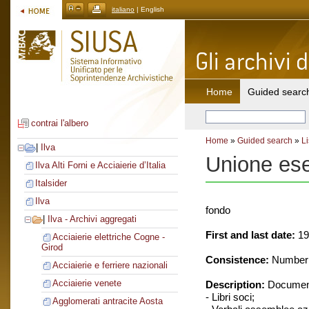
italiano
| English
Home
Guided searc
contrai l'albero
Home
»
Guided search
»
Li
|
Ilva
Unione eser
Ilva Alti Forni e Acciaierie d’Italia
Italsider
Ilva
fondo
|
Ilva - Archivi aggregati
First and last date:
19
Acciaierie elettriche Cogne -
Girod
Consistence:
Number o
Acciaierie e ferriere nazionali
Acciaierie venete
Description:
Document
- Libri soci;
Agglomerati antracite Aosta