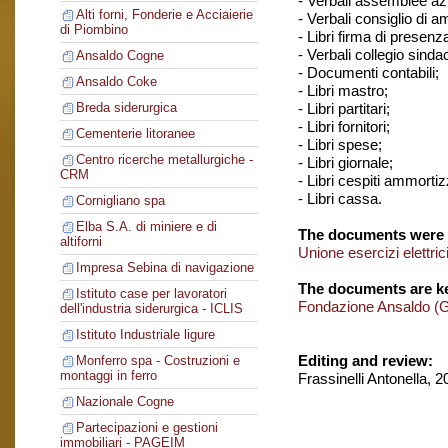
- Verbali assemblee azi
Alti forni, Fonderie e Acciaierie
- Verbali consiglio di 
di Piombino
- Libri firma di presenz
- Verbali collegio sindac
Ansaldo Cogne
- Documenti contabili;
Ansaldo Coke
- Libri mastro;
- Libri partitari;
Breda siderurgica
- Libri fornitori;
Cementerie litoranee
- Libri spese;
Centro ricerche metallurgiche -
- Libri giornale;
CRM
- Libri cespiti ammortizz
- Libri cassa.
Cornigliano spa
Elba S.A. di miniere e di
The documents were 
altiforni
Unione esercizi elettri
Impresa Sebina di navigazione
The documents are ke
Istituto case per lavoratori
Fondazione Ansaldo (
dell'industria siderurgica - ICLIS
Istituto Industriale ligure
Editing and review:
Monferro spa - Costruzioni e
montaggi in ferro
Frassinelli Antonella, 
Nazionale Cogne
Partecipazioni e gestioni
immobiliari - PAGEIM