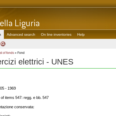
h
Advanced search
On line inventories
Help
st of fonds
» Fond
cizi elettrici - UNES
05 - 1969
f items 547: regg. e bb. 547
azione conservata: