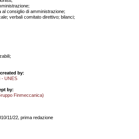
onisti;
amministrazione;
a al consiglio di amministrazione;
ale; verbali comitato direttivo; bilanci;
abili;
created by:
ci - UNES
pt by:
Gruppo Finmeccanica)
2010/11/22, prima redazione