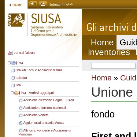
italiano
| English
Home
Guid
inventories
contrai l'albero
|
Ilva
Ilva Alti Forni e Acciaierie d’Italia
Home
»
Guid
Italsider
Ilva
Unione 
|
Ilva - Archivi aggregati
Acciaierie elettriche Cogne - Girod
Acciaierie e ferriere nazionali
fondo
Acciaierie venete
Agglomerati antracite Aosta
Alti forni, Fonderie e Acciaierie di
First and 
Piombino