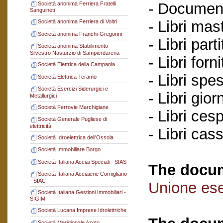
- Documenti
Società anonima Ferriera Fratelli
Sanguineti
- Libri mas
Società anonima Ferriera di Voltri
Società anonima Franchi-Gregorini
- Libri parti
Società anonima Stabilimento
Silvestro Nasturzio di Sampierdarena
- Libri forni
Società Elettrica della Campania
- Libri spe
Società Elettrica Teramo
Società Esercizi Siderurgici e
- Libri gior
Metallurgici
Società Ferrovie Marchigiane
- Libri ces
Società Generale Pugliese di
elettricità
- Libri cas
Società Idroelettrica dell'Ossola
Società Immobiliare Borgo
Società Italiana Acciai Speciali - SIAS
The docum
Società Italiana Acciaierie Cornigliano
- SIAC
Unione eser
Società Italiana Gestioni Immobiliari -
SIGIM
Società Lucana Imprese Idrolettriche
Società Meridionale Azoto