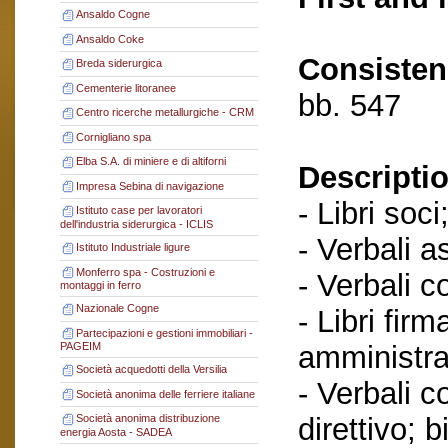
Ansaldo Cogne
Ansaldo Coke
Consisten
Breda siderurgica
Cementerie litoranee
bb. 547
Centro ricerche metallurgiche - CRM
Cornigliano spa
Elba S.A. di miniere e di altiforni
Descriptio
Impresa Sebina di navigazione
- Libri soci
Istituto case per lavoratori
dell'industria siderurgica - ICLIS
- Verbali a
Istituto Industriale ligure
Monferro spa - Costruzioni e
- Verbali c
montaggi in ferro
Nazionale Cogne
- Libri fir
Partecipazioni e gestioni immobiliari -
amministra
PAGEIM
Società acquedotti della Versilia
- Verbali c
Società anonima delle ferriere italiane
direttivo; b
Società anonima distribuzione
energia Aosta - SADEA