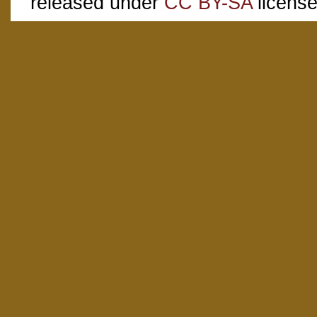
released under
CC BY-SA
license