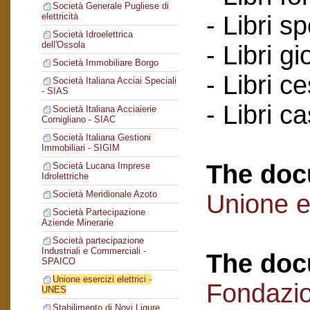
Società Generale Pugliese di
- Libri s
elettricità
Società Idroelettrica
dell'Ossola
- Libri gi
Società Immobiliare Borgo
- Libri c
Società Italiana Acciai Speciali
- SIAS
- Libri c
Società Italiana Acciaierie
Cornigliano - SIAC
Società Italiana Gestioni
Immobiliari - SIGIM
The doc
Società Lucana Imprese
Idrolettriche
Società Meridionale Azoto
Unione es
Società Partecipazione
Aziende Minerarie
Società partecipazione
Industriali e Commerciali -
The doc
SPAICO
Unione esercizi elettrici -
Fondazi
UNES
Stabilimento di Novi Ligure