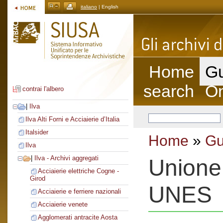
italiano
| English
Home
Gu
search
On
contrai l'albero
|
Ilva
Ilva Alti Forni e Acciaierie d’Italia
Italsider
Home
»
Gu
Ilva
|
Ilva - Archivi aggregati
Unione e
Acciaierie elettriche Cogne -
Girod
UNES
Acciaierie e ferriere nazionali
Acciaierie venete
Agglomerati antracite Aosta