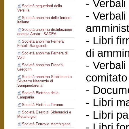
- Verbali
Società acquedotti della
Versilia
- Verbali
Società anonima delle ferriere
italiane
amminist
Società anonima distribuzione
energia Aosta - SADEA
- Libri f
Società anonima Ferriera
Fratelli Sanguineti
di ammin
Società anonima Ferriera di
Voltri
- Verbali
Società anonima Franchi-
Gregorini
comitato 
Società anonima Stabilimento
Silvestro Nasturzio di
Sampierdarena
- Documen
Società Elettrica della
Campania
- Libri m
Società Elettrica Teramo
- Libri par
Società Esercizi Siderurgici e
Metallurgici
- Libri for
Società Ferrovie Marchigiane