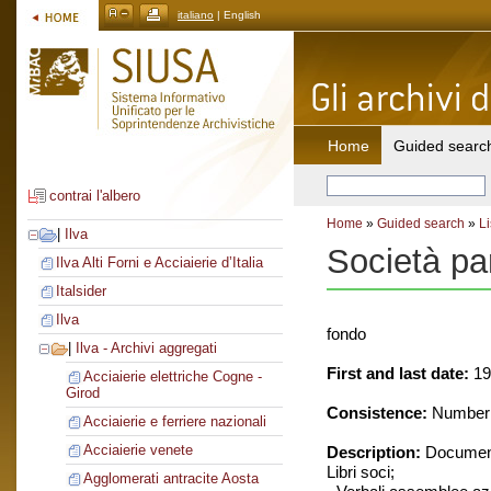
italiano
| English
Home
Guided searc
contrai l'albero
Home
»
Guided search
»
Li
|
Ilva
Società pa
Ilva Alti Forni e Acciaierie d’Italia
Italsider
Ilva
fondo
|
Ilva - Archivi aggregati
First and last date:
19
Acciaierie elettriche Cogne -
Girod
Consistence:
Number o
Acciaierie e ferriere nazionali
Acciaierie venete
Description:
Document
Libri soci;
Agglomerati antracite Aosta