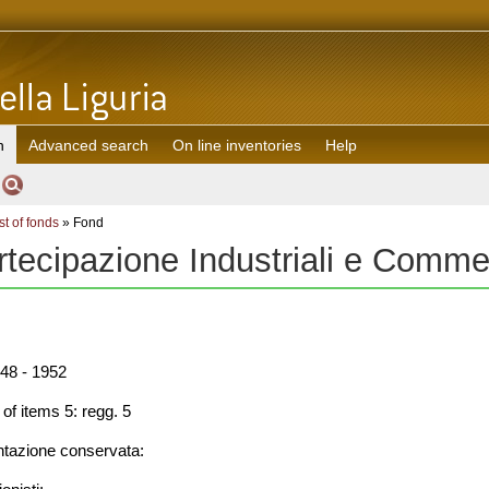
h
Advanced search
On line inventories
Help
st of fonds
» Fond
rtecipazione Industriali e Comme
48 - 1952
f items 5: regg. 5
azione conservata: