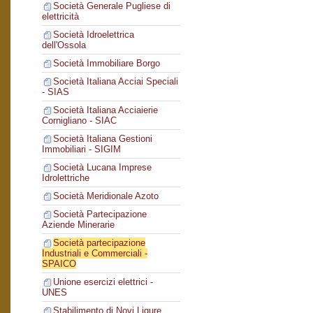
Società Generale Pugliese di
elettricità
Società Idroelettrica
dell'Ossola
Società Immobiliare Borgo
Società Italiana Acciai Speciali
- SIAS
Società Italiana Acciaierie
Cornigliano - SIAC
Società Italiana Gestioni
Immobiliari - SIGIM
Società Lucana Imprese
Idrolettriche
Società Meridionale Azoto
Società Partecipazione
Aziende Minerarie
Società partecipazione
Industriali e Commerciali -
SPAICO
Unione esercizi elettrici -
UNES
Stabilimento di Novi Ligure