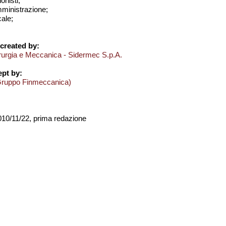
onisti;
amministrazione;
cale;
created by:
derurgia e Meccanica - Sidermec S.p.A.
pt by:
Gruppo Finmeccanica)
2010/11/22, prima redazione