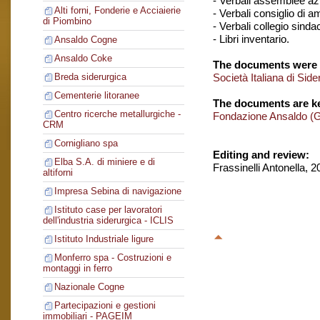
- Verbali assemblee azi
Alti forni, Fonderie e Acciaierie
- Verbali consiglio di 
di Piombino
- Verbali collegio sinda
- Libri inventario.
Ansaldo Cogne
Ansaldo Coke
The documents were 
Società Italiana di Si
Breda siderurgica
Cementerie litoranee
The documents are ke
Centro ricerche metallurgiche -
Fondazione Ansaldo (
CRM
Cornigliano spa
Editing and review:
Elba S.A. di miniere e di
Frassinelli Antonella, 
altiforni
Impresa Sebina di navigazione
Istituto case per lavoratori
dell'industria siderurgica - ICLIS
Istituto Industriale ligure
Monferro spa - Costruzioni e
montaggi in ferro
Nazionale Cogne
Partecipazioni e gestioni
immobiliari - PAGEIM