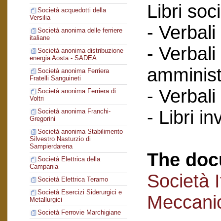
Libri soci
Società acquedotti della
Versilia
- Verbali
Società anonima delle ferriere
italiane
- Verbali
Società anonima distribuzione
energia Aosta - SADEA
amminist
Società anonima Ferriera
Fratelli Sanguineti
- Verbali
Società anonima Ferriera di
Voltri
- Libri in
Società anonima Franchi-
Gregorini
Società anonima Stabilimento
Silvestro Nasturzio di
Sampierdarena
The doc
Società Elettrica della
Campania
Società I
Società Elettrica Teramo
Società Esercizi Siderurgici e
Meccanic
Metallurgici
Società Ferrovie Marchigiane