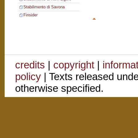
Stabilimento di Savona
Finsider
credits
|
copyright
|
informa
policy
| Texts released und
otherwise specified.