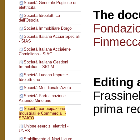
Società Generale Pugliese di
elettricità
The doc
Società Idroelettrica
dell'Ossola
Fondazi
Società Immobiliare Borgo
Società Italiana Acciai Speciali
Finmecc
- SIAS
Società Italiana Acciaierie
Cornigliano - SIAC
Società Italiana Gestioni
Immobiliari - SIGIM
Società Lucana Imprese
Editing 
Idrolettriche
Società Meridionale Azoto
Frassinel
Società Partecipazione
Aziende Minerarie
prima re
Società partecipazione
Industriali e Commerciali -
SPAICO
Unione esercizi elettrici -
UNES
Stabilimento di Novi Ligure