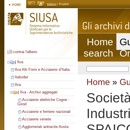
italiano
| English
Home
Gu
search
On
contrai l'albero
|
Ilva
Ilva Alti Forni e Acciaierie d’Italia
Italsider
Home
»
Gu
Ilva
|
Ilva - Archivi aggregati
Società
Acciaierie elettriche Cogne -
Girod
Industr
Acciaierie e ferriere nazionali
Acciaierie venete
SPAIC
Agglomerati antracite Aosta