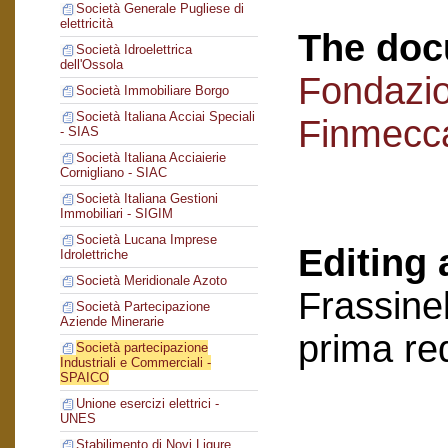
Società Generale Pugliese di
elettricità
The doc
Società Idroelettrica
dell'Ossola
Fondazi
Società Immobiliare Borgo
Società Italiana Acciai Speciali
Finmecc
- SIAS
Società Italiana Acciaierie
Cornigliano - SIAC
Società Italiana Gestioni
Immobiliari - SIGIM
Società Lucana Imprese
Editing 
Idrolettriche
Società Meridionale Azoto
Frassinel
Società Partecipazione
Aziende Minerarie
prima re
Società partecipazione
Industriali e Commerciali -
SPAICO
Unione esercizi elettrici -
UNES
Stabilimento di Novi Ligure