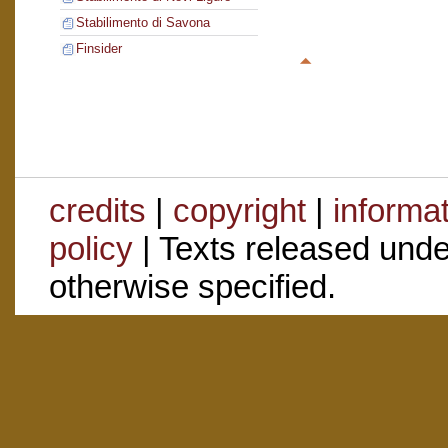
Stabilimento di Savona
Finsider
credits
|
copyright
|
informa
policy
| Texts released und
otherwise specified.