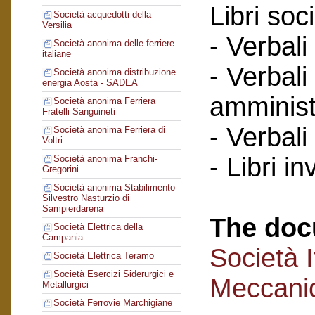
Libri soci
Società acquedotti della
Versilia
- Verbali
Società anonima delle ferriere
italiane
- Verbali
Società anonima distribuzione
energia Aosta - SADEA
amminist
Società anonima Ferriera
Fratelli Sanguineti
- Verbali
Società anonima Ferriera di
Voltri
- Libri in
Società anonima Franchi-
Gregorini
Società anonima Stabilimento
Silvestro Nasturzio di
Sampierdarena
The doc
Società Elettrica della
Campania
Società I
Società Elettrica Teramo
Società Esercizi Siderurgici e
Meccanic
Metallurgici
Società Ferrovie Marchigiane