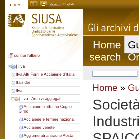
italiano
| English
Home
Gu
search
On
contrai l'albero
|
Ilva
Ilva Alti Forni e Acciaierie d’Italia
Italsider
Home
»
Gu
Ilva
|
Ilva - Archivi aggregati
Società
Acciaierie elettriche Cogne -
Girod
Industr
Acciaierie e ferriere nazionali
Acciaierie venete
SPAIC
Agglomerati antracite Aosta