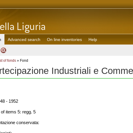
h
Advanced search
On line inventories
Help
st of fonds
» Fond
rtecipazione Industriali e Comme
48 - 1952
f items 5: regg. 5
azione conservata: