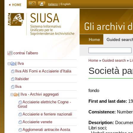
italiano
| English
Home
Guided searc
contrai l'albero
Home
»
Guided search
»
Li
|
Ilva
Società pa
Ilva Alti Forni e Acciaierie d’Italia
Italsider
Ilva
fondo
|
Ilva - Archivi aggregati
First and last date:
19
Acciaierie elettriche Cogne -
Girod
Consistence:
Number o
Acciaierie e ferriere nazionali
Acciaierie venete
Description:
Document
Libri soci;
Agglomerati antracite Aosta