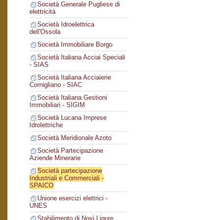
Società Generale Pugliese di
elettricità
Società Idroelettrica
dell'Ossola
Società Immobiliare Borgo
Società Italiana Acciai Speciali
- SIAS
Società Italiana Acciaierie
Cornigliano - SIAC
Società Italiana Gestioni
Immobiliari - SIGIM
Società Lucana Imprese
Idrolettriche
Società Meridionale Azoto
Società Partecipazione
Aziende Minerarie
Società partecipazione
Industriali e Commerciali -
SPAICO
Unione esercizi elettrici -
UNES
Stabilimento di Novi Ligure