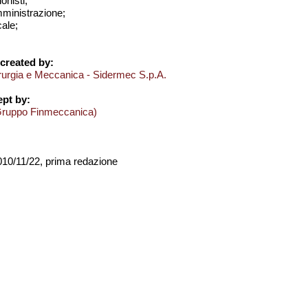
onisti;
amministrazione;
cale;
created by:
derurgia e Meccanica - Sidermec S.p.A.
pt by:
Gruppo Finmeccanica)
2010/11/22, prima redazione