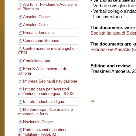
- Verbali assemblee azi
Alti forni, Fonderie e Acciaierie
- Verbali consiglio di 
di Piombino
- Verbali collegio sinda
- Libri inventario.
Ansaldo Cogne
Ansaldo Coke
The documents were 
Società Italiana di Si
Breda siderurgica
Cementerie litoranee
The documents are ke
Centro ricerche metallurgiche -
Fondazione Ansaldo (
CRM
Cornigliano spa
Editing and review:
Elba S.A. di miniere e di
Frassinelli Antonella, 
altiforni
Impresa Sebina di navigazione
Istituto case per lavoratori
dell'industria siderurgica - ICLIS
Istituto Industriale ligure
Monferro spa - Costruzioni e
montaggi in ferro
Nazionale Cogne
Partecipazioni e gestioni
immobiliari - PAGEIM