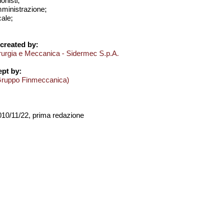
onisti;
amministrazione;
cale;
created by:
derurgia e Meccanica - Sidermec S.p.A.
pt by:
Gruppo Finmeccanica)
2010/11/22, prima redazione