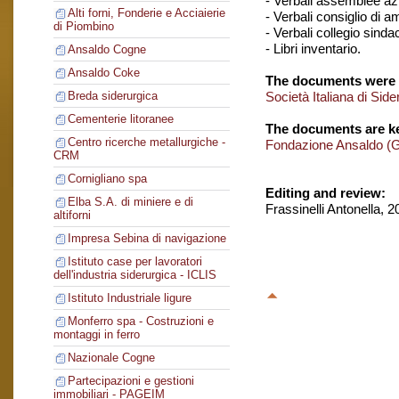
- Verbali assemblee azi
Alti forni, Fonderie e Acciaierie
- Verbali consiglio di 
di Piombino
- Verbali collegio sinda
- Libri inventario.
Ansaldo Cogne
Ansaldo Coke
The documents were 
Società Italiana di Si
Breda siderurgica
Cementerie litoranee
The documents are ke
Centro ricerche metallurgiche -
Fondazione Ansaldo (
CRM
Cornigliano spa
Editing and review:
Elba S.A. di miniere e di
Frassinelli Antonella, 
altiforni
Impresa Sebina di navigazione
Istituto case per lavoratori
dell'industria siderurgica - ICLIS
Istituto Industriale ligure
Monferro spa - Costruzioni e
montaggi in ferro
Nazionale Cogne
Partecipazioni e gestioni
immobiliari - PAGEIM