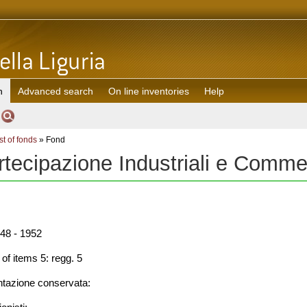
h
Advanced search
On line inventories
Help
st of fonds
» Fond
rtecipazione Industriali e Comme
48 - 1952
f items 5: regg. 5
azione conservata: