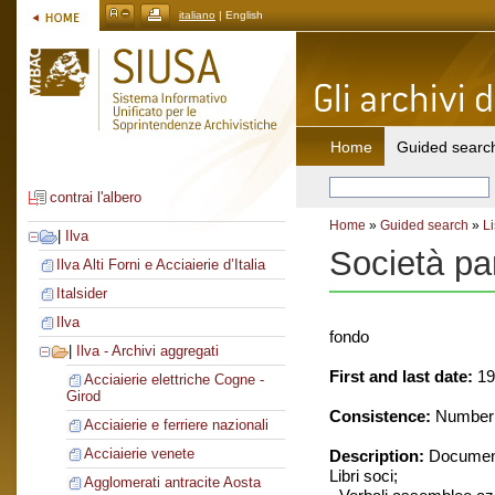
italiano
| English
Home
Guided searc
contrai l'albero
Home
»
Guided search
»
Li
|
Ilva
Società pa
Ilva Alti Forni e Acciaierie d’Italia
Italsider
Ilva
fondo
|
Ilva - Archivi aggregati
First and last date:
19
Acciaierie elettriche Cogne -
Girod
Consistence:
Number o
Acciaierie e ferriere nazionali
Acciaierie venete
Description:
Document
Libri soci;
Agglomerati antracite Aosta