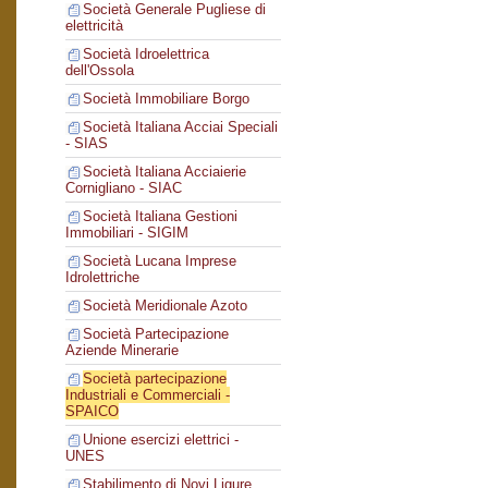
Società Generale Pugliese di
elettricità
Società Idroelettrica
dell'Ossola
Società Immobiliare Borgo
Società Italiana Acciai Speciali
- SIAS
Società Italiana Acciaierie
Cornigliano - SIAC
Società Italiana Gestioni
Immobiliari - SIGIM
Società Lucana Imprese
Idrolettriche
Società Meridionale Azoto
Società Partecipazione
Aziende Minerarie
Società partecipazione
Industriali e Commerciali -
SPAICO
Unione esercizi elettrici -
UNES
Stabilimento di Novi Ligure