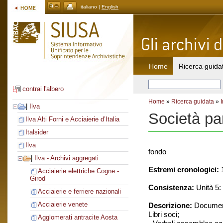
italiano |
English
Home
Ricerca guida
contrai l'albero
Home
»
Ricerca guidata
»
|
Ilva
Società pa
Ilva Alti Forni e Acciaierie d’Italia
Italsider
Ilva
fondo
|
Ilva - Archivi aggregati
Estremi cronologici:
1
Acciaierie elettriche Cogne -
Girod
Consistenza:
Unità 5: 
Acciaierie e ferriere nazionali
Acciaierie venete
Descrizione:
Document
Libri soci;
Agglomerati antracite Aosta