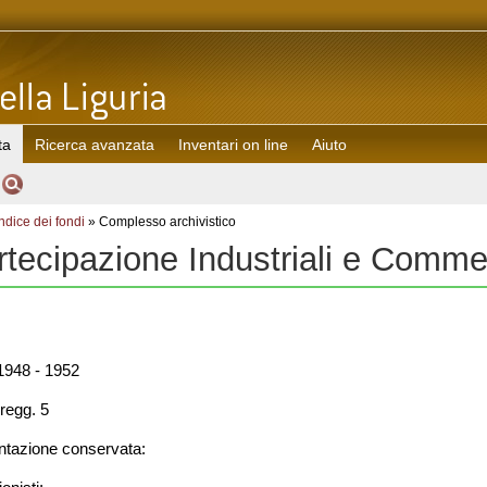
ta
Ricerca avanzata
Inventari on line
Aiuto
Indice dei fondi
» Complesso archivistico
rtecipazione Industriali e Comme
948 - 1952
regg. 5
azione conservata: