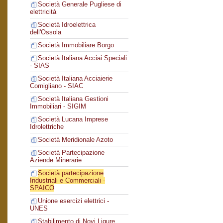
Società Generale Pugliese di
elettricità
Società Idroelettrica
dell'Ossola
Società Immobiliare Borgo
Società Italiana Acciai Speciali
- SIAS
Società Italiana Acciaierie
Cornigliano - SIAC
Società Italiana Gestioni
Immobiliari - SIGIM
Società Lucana Imprese
Idrolettriche
Società Meridionale Azoto
Società Partecipazione
Aziende Minerarie
Società partecipazione
Industriali e Commerciali -
SPAICO
Unione esercizi elettrici -
UNES
Stabilimento di Novi Ligure