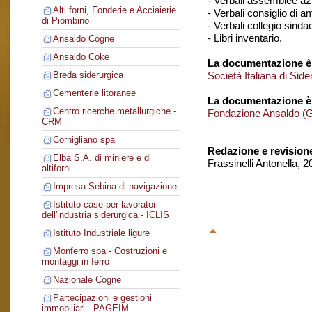
- Verbali assemblee azi
Alti forni, Fonderie e Acciaierie
- Verbali consiglio di 
di Piombino
- Verbali collegio sinda
- Libri inventario.
Ansaldo Cogne
Ansaldo Coke
La documentazione è 
Società Italiana di Si
Breda siderurgica
Cementerie litoranee
La documentazione è
Centro ricerche metallurgiche -
Fondazione Ansaldo (
CRM
Cornigliano spa
Redazione e revision
Elba S.A. di miniere e di
Frassinelli Antonella, 
altiforni
Impresa Sebina di navigazione
Istituto case per lavoratori
dell'industria siderurgica - ICLIS
Istituto Industriale ligure
Monferro spa - Costruzioni e
montaggi in ferro
Nazionale Cogne
Partecipazioni e gestioni
immobiliari - PAGEIM