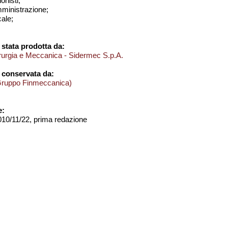
onisti;
amministrazione;
cale;
stata prodotta da:
derurgia e Meccanica - Sidermec S.p.A.
 conservata da:
Gruppo Finmeccanica)
e:
2010/11/22, prima redazione