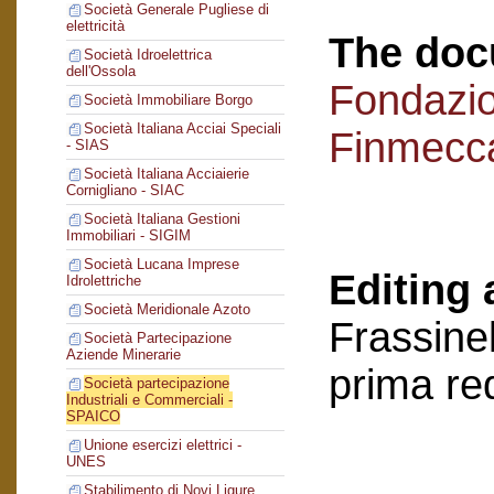
Società Generale Pugliese di
elettricità
The doc
Società Idroelettrica
dell'Ossola
Fondazi
Società Immobiliare Borgo
Società Italiana Acciai Speciali
Finmecc
- SIAS
Società Italiana Acciaierie
Cornigliano - SIAC
Società Italiana Gestioni
Immobiliari - SIGIM
Società Lucana Imprese
Editing 
Idrolettriche
Società Meridionale Azoto
Frassinel
Società Partecipazione
Aziende Minerarie
prima re
Società partecipazione
Industriali e Commerciali -
SPAICO
Unione esercizi elettrici -
UNES
Stabilimento di Novi Ligure