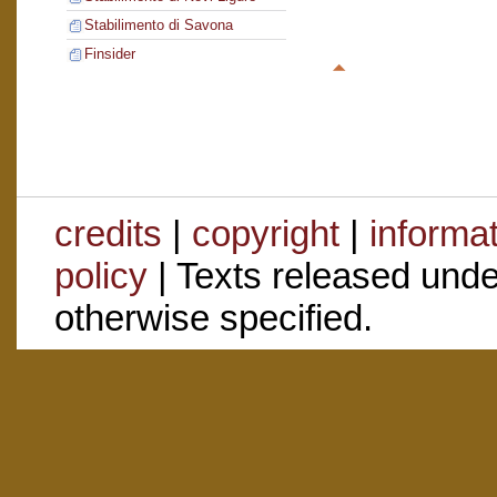
Stabilimento di Savona
Finsider
credits
|
copyright
|
informa
policy
| Texts released und
otherwise specified.