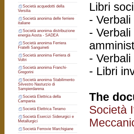
Libri soci
Società acquedotti della
Versilia
- Verbali
Società anonima delle ferriere
italiane
- Verbali
Società anonima distribuzione
energia Aosta - SADEA
amminist
Società anonima Ferriera
Fratelli Sanguineti
- Verbali
Società anonima Ferriera di
Voltri
- Libri in
Società anonima Franchi-
Gregorini
Società anonima Stabilimento
Silvestro Nasturzio di
Sampierdarena
The doc
Società Elettrica della
Campania
Società I
Società Elettrica Teramo
Società Esercizi Siderurgici e
Meccanic
Metallurgici
Società Ferrovie Marchigiane