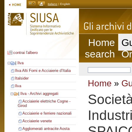
italiano
| English
Home
Gu
search
On
contrai l'albero
|
Ilva
Ilva Alti Forni e Acciaierie d’Italia
Italsider
Home
»
Gu
Ilva
|
Ilva - Archivi aggregati
Società
Acciaierie elettriche Cogne -
Girod
Industr
Acciaierie e ferriere nazionali
Acciaierie venete
SPAIC
Agglomerati antracite Aosta