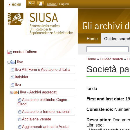
italiano
| English
Home
Guided searc
contrai l'albero
Home
»
Guided search
»
Li
|
Ilva
Società pa
Ilva Alti Forni e Acciaierie d’Italia
Italsider
Ilva
fondo
|
Ilva - Archivi aggregati
First and last date:
19
Acciaierie elettriche Cogne -
Girod
Consistence:
Number o
Acciaierie e ferriere nazionali
Acciaierie venete
Description:
Document
Libri soci;
Agglomerati antracite Aosta