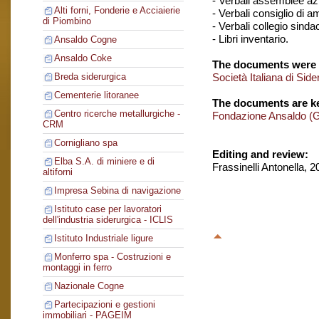
- Verbali assemblee azi
Alti forni, Fonderie e Acciaierie
- Verbali consiglio di 
di Piombino
- Verbali collegio sinda
- Libri inventario.
Ansaldo Cogne
Ansaldo Coke
The documents were 
Società Italiana di Si
Breda siderurgica
Cementerie litoranee
The documents are ke
Centro ricerche metallurgiche -
Fondazione Ansaldo (
CRM
Cornigliano spa
Editing and review:
Elba S.A. di miniere e di
Frassinelli Antonella, 
altiforni
Impresa Sebina di navigazione
Istituto case per lavoratori
dell'industria siderurgica - ICLIS
Istituto Industriale ligure
Monferro spa - Costruzioni e
montaggi in ferro
Nazionale Cogne
Partecipazioni e gestioni
immobiliari - PAGEIM