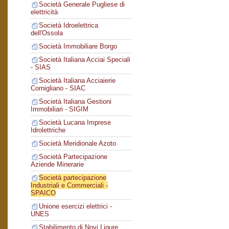
Società Generale Pugliese di
elettricità
Società Idroelettrica
dell'Ossola
Società Immobiliare Borgo
Società Italiana Acciai Speciali
- SIAS
Società Italiana Acciaierie
Cornigliano - SIAC
Società Italiana Gestioni
Immobiliari - SIGIM
Società Lucana Imprese
Idrolettriche
Società Meridionale Azoto
Società Partecipazione
Aziende Minerarie
Società partecipazione
Industriali e Commerciali -
SPAICO
Unione esercizi elettrici -
UNES
Stabilimento di Novi Ligure