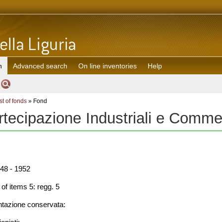
h
Advanced search
On line inventories
Help
st of fonds
» Fond
rtecipazione Industriali e Comme
48 - 1952
f items 5: regg. 5
azione conservata: