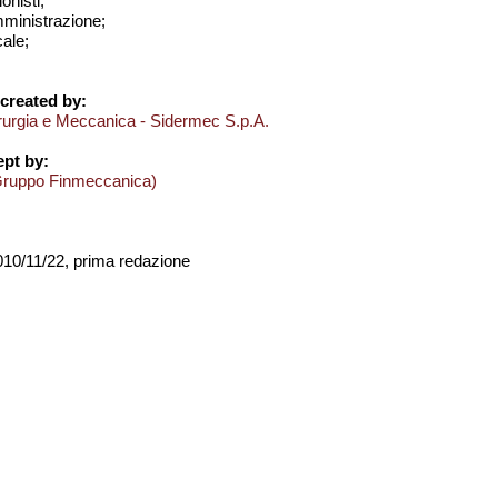
onisti;
amministrazione;
cale;
created by:
derurgia e Meccanica - Sidermec S.p.A.
pt by:
Gruppo Finmeccanica)
2010/11/22, prima redazione