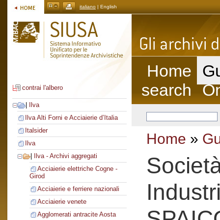
italiano
| English
Home
Gu
search
On
contrai l'albero
|
Ilva
Ilva Alti Forni e Acciaierie d’Italia
Italsider
Home
»
Gu
Ilva
|
Ilva - Archivi aggregati
Società
Acciaierie elettriche Cogne -
Girod
Industr
Acciaierie e ferriere nazionali
Acciaierie venete
SPAIC
Agglomerati antracite Aosta