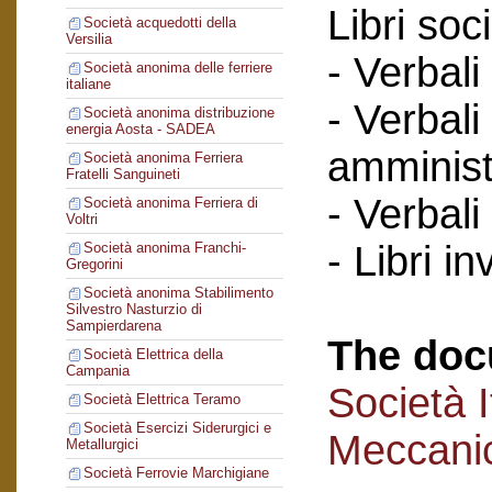
Libri soci
Società acquedotti della
Versilia
- Verbali
Società anonima delle ferriere
italiane
- Verbali
Società anonima distribuzione
energia Aosta - SADEA
amminist
Società anonima Ferriera
Fratelli Sanguineti
- Verbali
Società anonima Ferriera di
Voltri
- Libri in
Società anonima Franchi-
Gregorini
Società anonima Stabilimento
Silvestro Nasturzio di
Sampierdarena
The doc
Società Elettrica della
Campania
Società I
Società Elettrica Teramo
Società Esercizi Siderurgici e
Meccanic
Metallurgici
Società Ferrovie Marchigiane