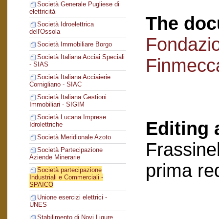
Società Generale Pugliese di
elettricità
The doc
Società Idroelettrica
dell'Ossola
Fondazi
Società Immobiliare Borgo
Società Italiana Acciai Speciali
Finmecc
- SIAS
Società Italiana Acciaierie
Cornigliano - SIAC
Società Italiana Gestioni
Immobiliari - SIGIM
Società Lucana Imprese
Editing 
Idrolettriche
Società Meridionale Azoto
Frassinel
Società Partecipazione
Aziende Minerarie
prima re
Società partecipazione
Industriali e Commerciali -
SPAICO
Unione esercizi elettrici -
UNES
Stabilimento di Novi Ligure