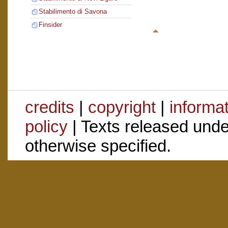
Stabilimento di Savona
Finsider
credits
|
copyright
|
informa
policy
| Texts released und
otherwise specified.