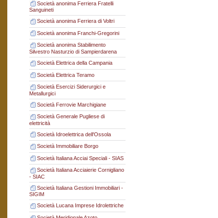
Società anonima Ferriera Fratelli
Sanguineti
Società anonima Ferriera di Voltri
Società anonima Franchi-Gregorini
Società anonima Stabilimento
Silvestro Nasturzio di Sampierdarena
Società Elettrica della Campania
Società Elettrica Teramo
Società Esercizi Siderurgici e
Metallurgici
Società Ferrovie Marchigiane
Società Generale Pugliese di
elettricità
Società Idroelettrica dell'Ossola
Società Immobiliare Borgo
Società Italiana Acciai Speciali - SIAS
Società Italiana Acciaierie Cornigliano
- SIAC
Società Italiana Gestioni Immobiliari -
SIGIM
Società Lucana Imprese Idrolettriche
Società Meridionale Azoto