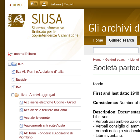
italiano
| English
Home
Guided search
contrai l'albero
Home
»
Guided search
»
List of
|
Ilva
Società partec
Ilva Alti Forni e Acciaierie d’Italia
Italsider
fondo
Ilva
First and last date:
1948 
|
Ilva - Archivi aggregati
Consistence:
Number of i
Acciaierie elettriche Cogne - Girod
Acciaierie e ferriere nazionali
Description:
Documentazi
Libri soci;
Acciaierie venete
- Verbali assemblee azioni
Agglomerati antracite Aosta
- Verbali consiglio di amm
- Verbali collegio sindacal
Alti forni, Fonderie e Acciaierie di
- Libri inventario.
Piombino