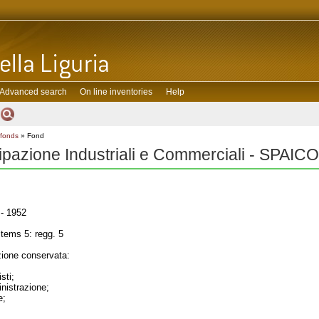
Advanced search
On line inventories
Help
 fonds
» Fond
ipazione Industriali e Commerciali - SPAICO
- 1952
tems 5: regg. 5
one conservata:
sti;
inistrazione;
e;