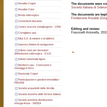
The documents were cre
Ansaldo Cogne
Società Italiana di Sider
Ansaldo Coke
The documents are kept
Breda siderurgica
Fondazione Ansaldo (Gru
Cementerie litoranee
Centro ricerche metallurgiche - CRM
Editing and review:
Frassinelli Antonella, 201
Cornigliano spa
Elba S.A. di miniere e di altiforni
Impresa Sebina di navigazione
Istituto case per lavoratori
dell'industria siderurgica - ICLIS
Istituto Industriale ligure
Monferro spa - Costruzioni e
montaggi in ferro
Nazionale Cogne
Partecipazioni e gestioni immobiliari -
PAGEIM
Società acquedotti della Versilia
Società anonima delle ferriere italiane
Società anonima distribuzione
energia Aosta - SADEA