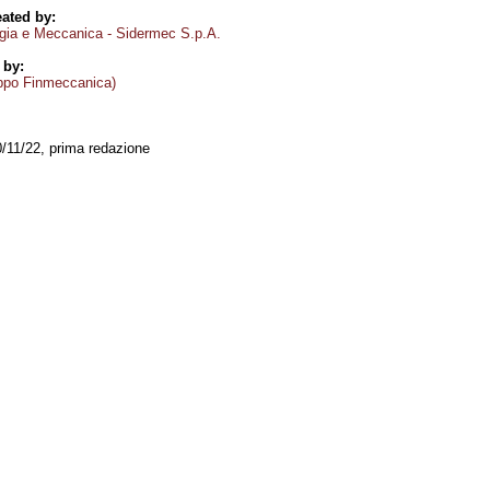
ated by:
urgia e Meccanica - Sidermec S.p.A.
 by:
ppo Finmeccanica)
0/11/22, prima redazione