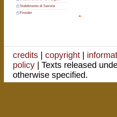
Stabilimento di Savona
Finsider
credits
|
copyright
|
informa
policy
| Texts released und
otherwise specified.