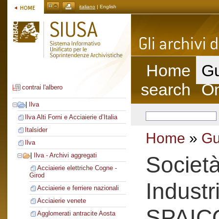
italiano
| English
Home
Gu
search
On
contrai l'albero
|
Ilva
Ilva Alti Forni e Acciaierie d’Italia
Italsider
Home
»
Gu
Ilva
|
Ilva - Archivi aggregati
Società
Acciaierie elettriche Cogne -
Girod
Industr
Acciaierie e ferriere nazionali
Acciaierie venete
SPAIC
Agglomerati antracite Aosta