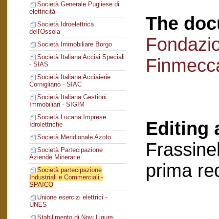
Società Generale Pugliese di
elettricità
The doc
Società Idroelettrica
dell'Ossola
Fondazi
Società Immobiliare Borgo
Società Italiana Acciai Speciali
Finmecc
- SIAS
Società Italiana Acciaierie
Cornigliano - SIAC
Società Italiana Gestioni
Immobiliari - SIGIM
Società Lucana Imprese
Editing 
Idrolettriche
Società Meridionale Azoto
Frassinel
Società Partecipazione
Aziende Minerarie
prima re
Società partecipazione
Industriali e Commerciali -
SPAICO
Unione esercizi elettrici -
UNES
Stabilimento di Novi Ligure