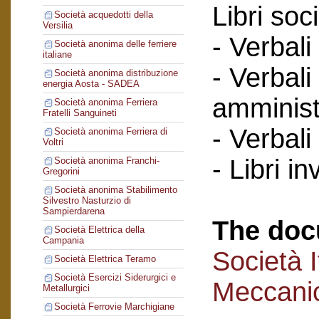
Libri soci
Società acquedotti della
Versilia
- Verbali
Società anonima delle ferriere
italiane
- Verbali
Società anonima distribuzione
energia Aosta - SADEA
amminist
Società anonima Ferriera
Fratelli Sanguineti
- Verbali
Società anonima Ferriera di
Voltri
- Libri in
Società anonima Franchi-
Gregorini
Società anonima Stabilimento
Silvestro Nasturzio di
Sampierdarena
The doc
Società Elettrica della
Campania
Società I
Società Elettrica Teramo
Società Esercizi Siderurgici e
Meccanic
Metallurgici
Società Ferrovie Marchigiane