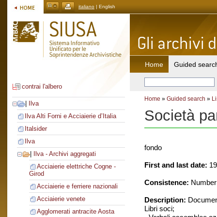
italiano
| English
Home
Guided searc
contrai l'albero
Home
»
Guided search
»
Li
|
Ilva
Società pa
Ilva Alti Forni e Acciaierie d’Italia
Italsider
Ilva
fondo
|
Ilva - Archivi aggregati
First and last date:
19
Acciaierie elettriche Cogne -
Girod
Consistence:
Number o
Acciaierie e ferriere nazionali
Acciaierie venete
Description:
Document
Libri soci;
Agglomerati antracite Aosta