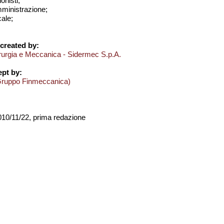
onisti;
amministrazione;
cale;
created by:
derurgia e Meccanica - Sidermec S.p.A.
pt by:
Gruppo Finmeccanica)
2010/11/22, prima redazione