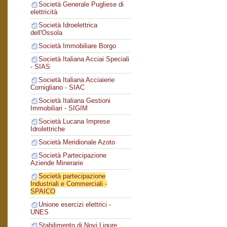
Società Generale Pugliese di
elettricità
Società Idroelettrica
dell'Ossola
Società Immobiliare Borgo
Società Italiana Acciai Speciali
- SIAS
Società Italiana Acciaierie
Cornigliano - SIAC
Società Italiana Gestioni
Immobiliari - SIGIM
Società Lucana Imprese
Idrolettriche
Società Meridionale Azoto
Società Partecipazione
Aziende Minerarie
Società partecipazione
Industriali e Commerciali -
SPAICO
Unione esercizi elettrici -
UNES
Stabilimento di Novi Ligure