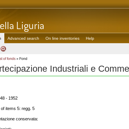
h
Advanced search
On line inventories
Help
st of fonds
» Fond
rtecipazione Industriali e Comme
48 - 1952
f items 5: regg. 5
azione conservata: