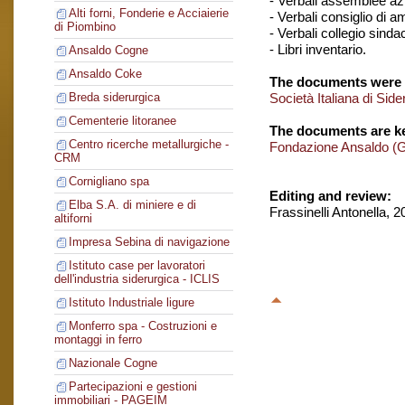
- Verbali assemblee azi
Alti forni, Fonderie e Acciaierie
- Verbali consiglio di 
di Piombino
- Verbali collegio sinda
- Libri inventario.
Ansaldo Cogne
Ansaldo Coke
The documents were 
Società Italiana di Si
Breda siderurgica
Cementerie litoranee
The documents are ke
Centro ricerche metallurgiche -
Fondazione Ansaldo (
CRM
Cornigliano spa
Editing and review:
Elba S.A. di miniere e di
Frassinelli Antonella, 
altiforni
Impresa Sebina di navigazione
Istituto case per lavoratori
dell'industria siderurgica - ICLIS
Istituto Industriale ligure
Monferro spa - Costruzioni e
montaggi in ferro
Nazionale Cogne
Partecipazioni e gestioni
immobiliari - PAGEIM