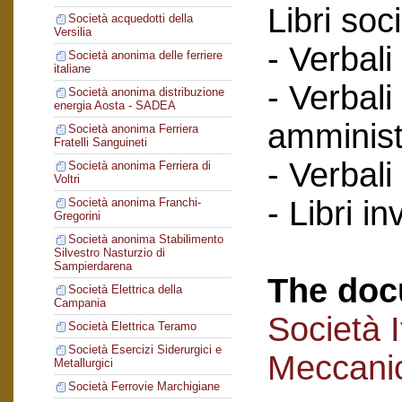
Libri soci
Società acquedotti della
Versilia
- Verbali
Società anonima delle ferriere
italiane
- Verbali
Società anonima distribuzione
energia Aosta - SADEA
amminist
Società anonima Ferriera
Fratelli Sanguineti
- Verbali
Società anonima Ferriera di
Voltri
- Libri in
Società anonima Franchi-
Gregorini
Società anonima Stabilimento
Silvestro Nasturzio di
Sampierdarena
The doc
Società Elettrica della
Campania
Società I
Società Elettrica Teramo
Società Esercizi Siderurgici e
Meccanic
Metallurgici
Società Ferrovie Marchigiane