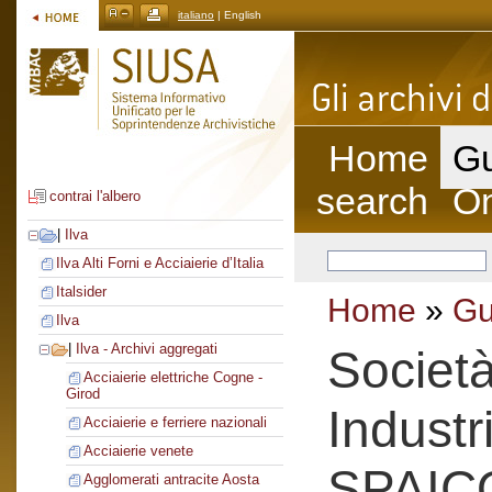
italiano
| English
Home
Gu
search
On
contrai l'albero
|
Ilva
Ilva Alti Forni e Acciaierie d’Italia
Italsider
Home
»
Gu
Ilva
|
Ilva - Archivi aggregati
Società
Acciaierie elettriche Cogne -
Girod
Industr
Acciaierie e ferriere nazionali
Acciaierie venete
SPAIC
Agglomerati antracite Aosta