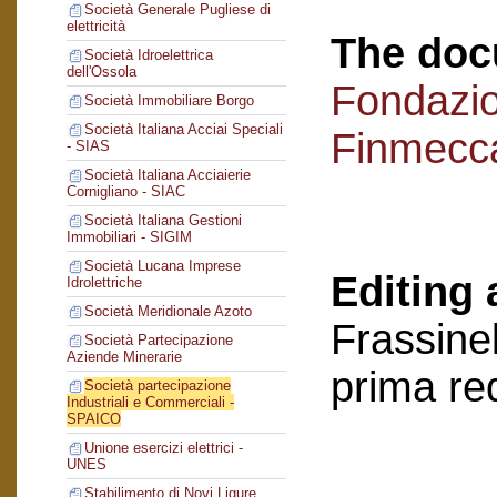
Società Generale Pugliese di
elettricità
The doc
Società Idroelettrica
dell'Ossola
Fondazi
Società Immobiliare Borgo
Società Italiana Acciai Speciali
Finmecc
- SIAS
Società Italiana Acciaierie
Cornigliano - SIAC
Società Italiana Gestioni
Immobiliari - SIGIM
Società Lucana Imprese
Editing 
Idrolettriche
Società Meridionale Azoto
Frassinel
Società Partecipazione
Aziende Minerarie
prima re
Società partecipazione
Industriali e Commerciali -
SPAICO
Unione esercizi elettrici -
UNES
Stabilimento di Novi Ligure