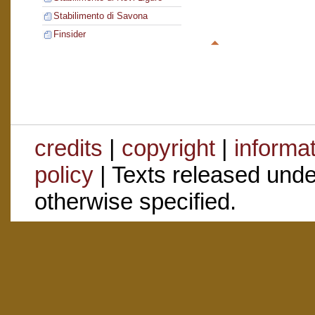
Stabilimento di Savona
Finsider
credits
|
copyright
|
informa
policy
| Texts released und
otherwise specified.