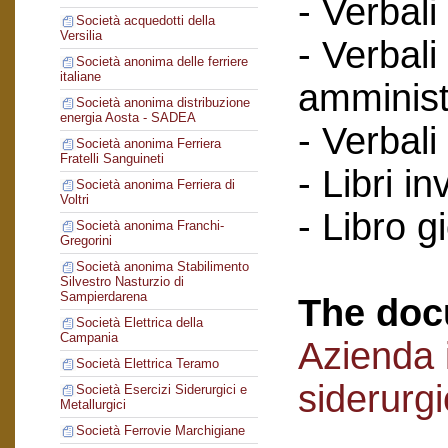
- Verbali
Società acquedotti della
Versilia
- Verbali
Società anonima delle ferriere
italiane
amminist
Società anonima distribuzione
energia Aosta - SADEA
- Verbali
Società anonima Ferriera
Fratelli Sanguineti
- Libri in
Società anonima Ferriera di
Voltri
- Libro g
Società anonima Franchi-
Gregorini
Società anonima Stabilimento
Silvestro Nasturzio di
Sampierdarena
The doc
Società Elettrica della
Campania
Azienda i
Società Elettrica Teramo
siderurg
Società Esercizi Siderurgici e
Metallurgici
Società Ferrovie Marchigiane