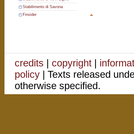
Stabilimento di Savona
Finsider
credits
|
copyright
|
informa
policy
| Texts released und
otherwise specified.