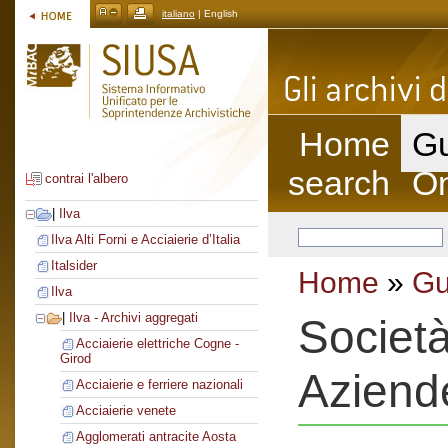
italiano
| English
Home
Gu
search
On
contrai l'albero
|
Ilva
Ilva Alti Forni e Acciaierie d’Italia
Italsider
Home
»
Gu
Ilva
|
Ilva - Archivi aggregati
Societ
Acciaierie elettriche Cogne -
Girod
Aziend
Acciaierie e ferriere nazionali
Acciaierie venete
Agglomerati antracite Aosta