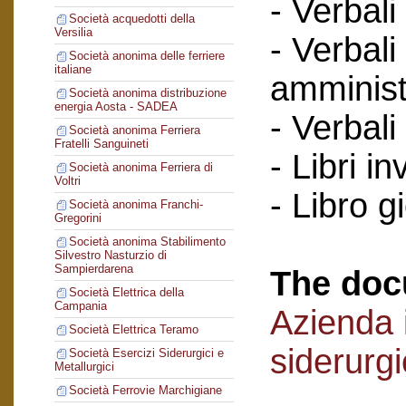
- Verbali
Società acquedotti della
Versilia
- Verbali
Società anonima delle ferriere
italiane
amminist
Società anonima distribuzione
energia Aosta - SADEA
- Verbali
Società anonima Ferriera
Fratelli Sanguineti
- Libri in
Società anonima Ferriera di
Voltri
- Libro g
Società anonima Franchi-
Gregorini
Società anonima Stabilimento
Silvestro Nasturzio di
Sampierdarena
The doc
Società Elettrica della
Campania
Azienda i
Società Elettrica Teramo
siderurg
Società Esercizi Siderurgici e
Metallurgici
Società Ferrovie Marchigiane