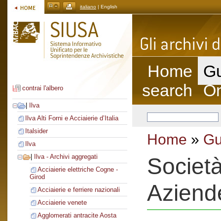
italiano
| English
Home
Gu
search
On
contrai l'albero
|
Ilva
Ilva Alti Forni e Acciaierie d’Italia
Italsider
Home
»
Gu
Ilva
|
Ilva - Archivi aggregati
Societ
Acciaierie elettriche Cogne -
Girod
Aziend
Acciaierie e ferriere nazionali
Acciaierie venete
Agglomerati antracite Aosta