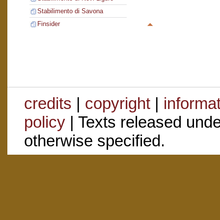
Stabilimento di Savona
Finsider
credits
|
copyright
|
informa
policy
| Texts released und
otherwise specified.