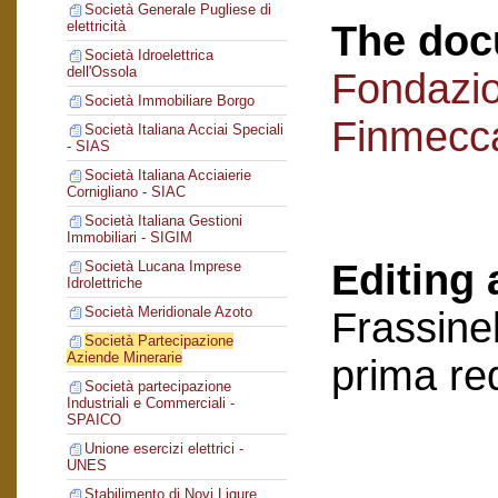
Società Generale Pugliese di
The doc
elettricità
Società Idroelettrica
dell'Ossola
Fondazi
Società Immobiliare Borgo
Finmecc
Società Italiana Acciai Speciali
- SIAS
Società Italiana Acciaierie
Cornigliano - SIAC
Società Italiana Gestioni
Immobiliari - SIGIM
Editing 
Società Lucana Imprese
Idrolettriche
Società Meridionale Azoto
Frassinel
Società Partecipazione
Aziende Minerarie
prima re
Società partecipazione
Industriali e Commerciali -
SPAICO
Unione esercizi elettrici -
UNES
Stabilimento di Novi Ligure