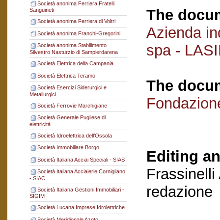
Società anonima Ferriera Fratelli
The docum
Sanguineti
Società anonima Ferriera di Voltri
Azienda ind
Società anonima Franchi-Gregorini
spa - LAS
Società anonima Stabilimento
Silvestro Nasturzio di Sampierdarena
Società Elettrica della Campania
Società Elettrica Teramo
The docum
Società Esercizi Siderurgici e
Metallurgici
Fondazion
Società Ferrovie Marchigiane
Società Generale Pugliese di
elettricità
Società Idroelettrica dell'Ossola
Società Immobiliare Borgo
Editing an
Società Italiana Acciai Speciali - SIAS
Frassinelli
Società Italiana Acciaierie Cornigliano
- SIAC
redazione
Società Italiana Gestioni Immobiliari -
SIGIM
Società Lucana Imprese Idrolettriche
Società Meridionale Azoto