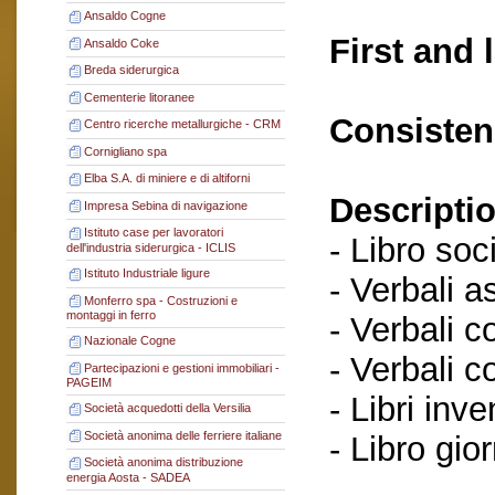
Ansaldo Cogne
First and 
Ansaldo Coke
Breda siderurgica
Cementerie litoranee
Consisten
Centro ricerche metallurgiche - CRM
Cornigliano spa
Elba S.A. di miniere e di altiforni
Descriptio
Impresa Sebina di navigazione
Istituto case per lavoratori
- Libro soci
dell'industria siderurgica - ICLIS
Istituto Industriale ligure
- Verbali a
Monferro spa - Costruzioni e
montaggi in ferro
- Verbali c
Nazionale Cogne
- Verbali c
Partecipazioni e gestioni immobiliari -
PAGEIM
- Libri inve
Società acquedotti della Versilia
Società anonima delle ferriere italiane
- Libro gio
Società anonima distribuzione
energia Aosta - SADEA