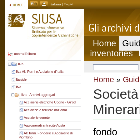
italiano
| English
Home
Guid
inventories
contrai l'albero
|
Ilva
Ilva Alti Forni e Acciaierie d’Italia
Home
»
Guid
Italsider
Ilva
Società
|
Ilva - Archivi aggregati
Acciaierie elettriche Cogne - Girod
Minerar
Acciaierie e ferriere nazionali
Acciaierie venete
Agglomerati antracite Aosta
fondo
Alti forni, Fonderie e Acciaierie di
Piombino