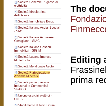
Società Generale Pugliese di
The doc
elettricità
Società Idroelettrica
dell'Ossola
Fondazi
Società Immobiliare Borgo
Finmecc
Società Italiana Acciai Speciali
- SIAS
Società Italiana Acciaierie
Cornigliano - SIAC
Società Italiana Gestioni
Immobiliari - SIGIM
Editing 
Società Lucana Imprese
Idrolettriche
Società Meridionale Azoto
Frassinel
Società Partecipazione
Aziende Minerarie
prima re
Società partecipazione
Industriali e Commerciali -
SPAICO
Unione esercizi elettrici -
UNES
Stabilimento di Novi Ligure