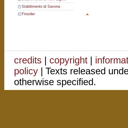
Stabilimento di Savona
Finsider
credits
|
copyright
|
informa
policy
| Texts released und
otherwise specified.