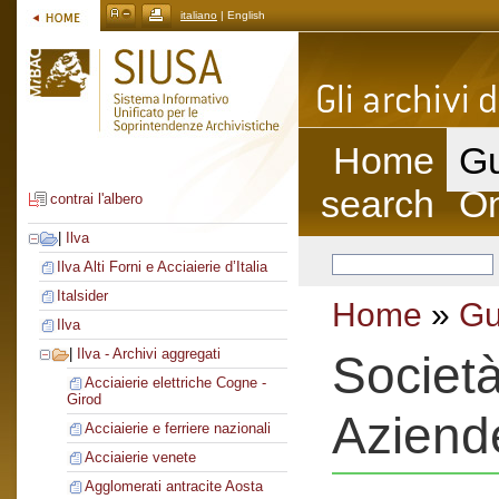
italiano
| English
Home
Gu
search
On
contrai l'albero
|
Ilva
Ilva Alti Forni e Acciaierie d’Italia
Italsider
Home
»
Gu
Ilva
|
Ilva - Archivi aggregati
Societ
Acciaierie elettriche Cogne -
Girod
Aziend
Acciaierie e ferriere nazionali
Acciaierie venete
Agglomerati antracite Aosta