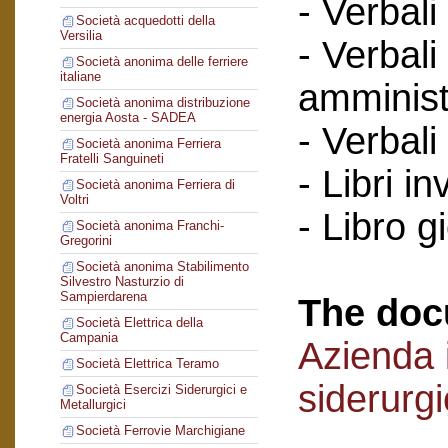
- Verbali
Società acquedotti della
Versilia
- Verbali
Società anonima delle ferriere
italiane
amminist
Società anonima distribuzione
energia Aosta - SADEA
- Verbali
Società anonima Ferriera
Fratelli Sanguineti
- Libri in
Società anonima Ferriera di
Voltri
- Libro g
Società anonima Franchi-
Gregorini
Società anonima Stabilimento
Silvestro Nasturzio di
Sampierdarena
The doc
Società Elettrica della
Campania
Azienda i
Società Elettrica Teramo
siderurg
Società Esercizi Siderurgici e
Metallurgici
Società Ferrovie Marchigiane