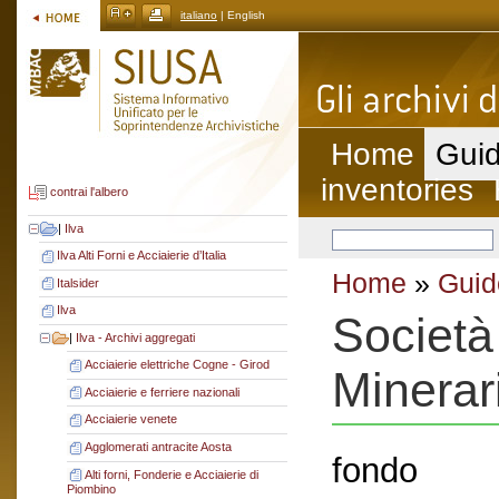
italiano
| English
Home
Guid
inventories
contrai l'albero
|
Ilva
Ilva Alti Forni e Acciaierie d’Italia
Home
»
Guid
Italsider
Ilva
Società
|
Ilva - Archivi aggregati
Acciaierie elettriche Cogne - Girod
Minerar
Acciaierie e ferriere nazionali
Acciaierie venete
Agglomerati antracite Aosta
fondo
Alti forni, Fonderie e Acciaierie di
Piombino