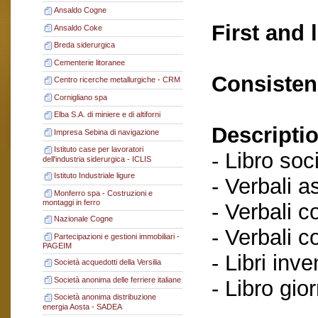
Ansaldo Cogne
First and 
Ansaldo Coke
Breda siderurgica
Cementerie litoranee
Consisten
Centro ricerche metallurgiche - CRM
Cornigliano spa
Elba S.A. di miniere e di altiforni
Descriptio
Impresa Sebina di navigazione
Istituto case per lavoratori
- Libro soci
dell'industria siderurgica - ICLIS
Istituto Industriale ligure
- Verbali a
Monferro spa - Costruzioni e
montaggi in ferro
- Verbali c
Nazionale Cogne
- Verbali c
Partecipazioni e gestioni immobiliari -
PAGEIM
- Libri inve
Società acquedotti della Versilia
Società anonima delle ferriere italiane
- Libro gio
Società anonima distribuzione
energia Aosta - SADEA