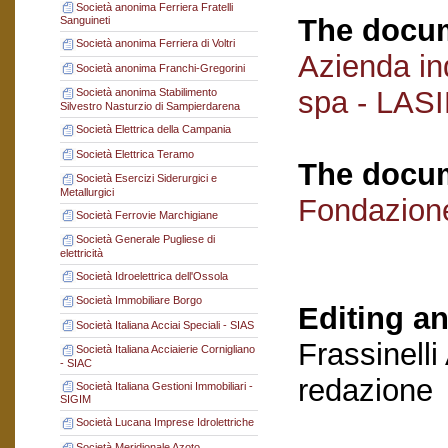
Società anonima Ferriera Fratelli
The docum
Sanguineti
Società anonima Ferriera di Voltri
Azienda ind
Società anonima Franchi-Gregorini
spa - LAS
Società anonima Stabilimento
Silvestro Nasturzio di Sampierdarena
Società Elettrica della Campania
Società Elettrica Teramo
The docum
Società Esercizi Siderurgici e
Metallurgici
Fondazion
Società Ferrovie Marchigiane
Società Generale Pugliese di
elettricità
Società Idroelettrica dell'Ossola
Società Immobiliare Borgo
Editing an
Società Italiana Acciai Speciali - SIAS
Frassinelli
Società Italiana Acciaierie Cornigliano
- SIAC
redazione
Società Italiana Gestioni Immobiliari -
SIGIM
Società Lucana Imprese Idrolettriche
Società Meridionale Azoto