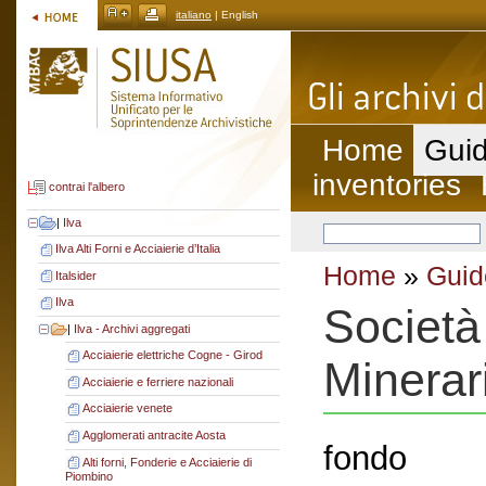
italiano
| English
Home
Guid
inventories
contrai l'albero
|
Ilva
Ilva Alti Forni e Acciaierie d’Italia
Home
»
Guid
Italsider
Ilva
Società
|
Ilva - Archivi aggregati
Acciaierie elettriche Cogne - Girod
Minerar
Acciaierie e ferriere nazionali
Acciaierie venete
Agglomerati antracite Aosta
fondo
Alti forni, Fonderie e Acciaierie di
Piombino