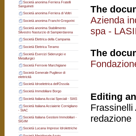
Società anonima Ferriera Fratelli
The docum
Sanguineti
Società anonima Ferriera di Voltri
Azienda ind
Società anonima Franchi-Gregorini
spa - LAS
Società anonima Stabilimento
Silvestro Nasturzio di Sampierdarena
Società Elettrica della Campania
Società Elettrica Teramo
The docum
Società Esercizi Siderurgici e
Metallurgici
Fondazion
Società Ferrovie Marchigiane
Società Generale Pugliese di
elettricità
Società Idroelettrica dell'Ossola
Società Immobiliare Borgo
Editing an
Società Italiana Acciai Speciali - SIAS
Frassinelli
Società Italiana Acciaierie Cornigliano
- SIAC
redazione
Società Italiana Gestioni Immobiliari -
SIGIM
Società Lucana Imprese Idrolettriche
Società Meridionale Azoto