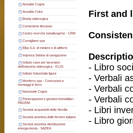
Ansaldo Cogne
First and 
Ansaldo Coke
Breda siderurgica
Cementerie litoranee
Consisten
Centro ricerche metallurgiche - CRM
Cornigliano spa
Elba S.A. di miniere e di altiforni
Descriptio
Impresa Sebina di navigazione
Istituto case per lavoratori
- Libro soci
dell'industria siderurgica - ICLIS
Istituto Industriale ligure
- Verbali a
Monferro spa - Costruzioni e
montaggi in ferro
- Verbali c
Nazionale Cogne
- Verbali c
Partecipazioni e gestioni immobiliari -
PAGEIM
- Libri inve
Società acquedotti della Versilia
Società anonima delle ferriere italiane
- Libro gio
Società anonima distribuzione
energia Aosta - SADEA