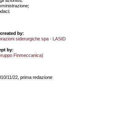
i azionisti;
amministrazione;
ndaci;
created by:
orazioni siderurgiche spa - LASID
pt by:
Gruppo Finmeccanica)
2010/11/22, prima redazione