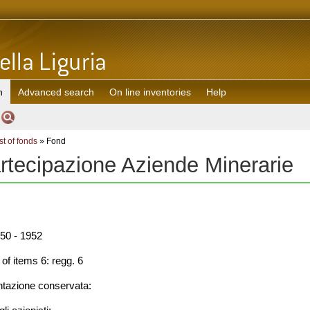
h
Advanced search
On line inventories
Help
st of fonds
» Fond
rtecipazione Aziende Minerarie
50 - 1952
f items 6: regg. 6
azione conservata: