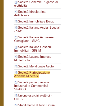
Società Generale Pugliese di
elettricità
Società Idroelettrica
dell'Ossola
Società Immobiliare Borgo
Società Italiana Acciai Speciali
- SIAS
Società Italiana Acciaierie
Cornigliano - SIAC
Società Italiana Gestioni
Immobiliari - SIGIM
Società Lucana Imprese
Idrolettriche
Società Meridionale Azoto
Società Partecipazione
Aziende Minerarie
Società partecipazione
Industriali e Commerciali -
SPAICO
Unione esercizi elettrici -
UNES
Stabilimento di Novi Ligure