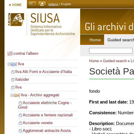
italiano
| English
Home
Guided searc
contrai l'albero
Home
»
Guided search
»
Li
|
Ilva
Società Pa
Ilva Alti Forni e Acciaierie d’Italia
Italsider
Ilva
fondo
|
Ilva - Archivi aggregati
First and last date:
19
Acciaierie elettriche Cogne -
Girod
Consistence:
Number o
Acciaierie e ferriere nazionali
Acciaierie venete
Description:
Document
- Libro soci;
Agglomerati antracite Aosta