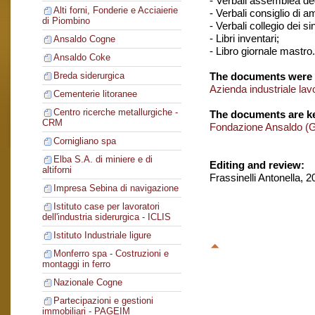
- Verbali assemblea degl
Alti forni, Fonderie e Acciaierie
- Verbali consiglio di 
di Piombino
- Verbali collegio dei si
- Libri inventari;
Ansaldo Cogne
- Libro giornale mastro.
Ansaldo Coke
The documents were 
Breda siderurgica
Azienda industriale lav
Cementerie litoranee
Centro ricerche metallurgiche -
The documents are ke
CRM
Fondazione Ansaldo (
Cornigliano spa
Elba S.A. di miniere e di
Editing and review:
altiforni
Frassinelli Antonella, 
Impresa Sebina di navigazione
Istituto case per lavoratori
dell'industria siderurgica - ICLIS
Istituto Industriale ligure
Monferro spa - Costruzioni e
montaggi in ferro
Nazionale Cogne
Partecipazioni e gestioni
immobiliari - PAGEIM