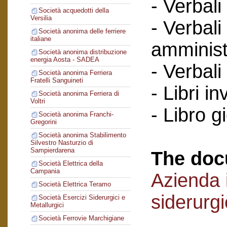
- Verbali
Società acquedotti della
Versilia
- Verbali
Società anonima delle ferriere
italiane
amminist
Società anonima distribuzione
energia Aosta - SADEA
- Verbali
Società anonima Ferriera
Fratelli Sanguineti
- Libri in
Società anonima Ferriera di
Voltri
- Libro g
Società anonima Franchi-
Gregorini
Società anonima Stabilimento
Silvestro Nasturzio di
Sampierdarena
The doc
Società Elettrica della
Campania
Azienda i
Società Elettrica Teramo
siderurg
Società Esercizi Siderurgici e
Metallurgici
Società Ferrovie Marchigiane