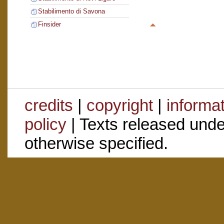
Stabilimento di Savona
Finsider
credits
|
copyright
|
informa
policy
| Texts released und
otherwise specified.