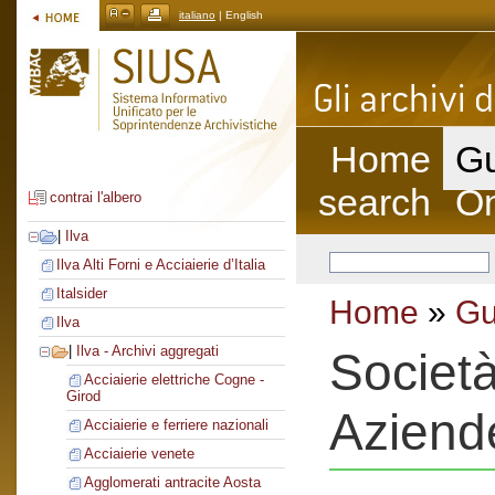
italiano
| English
Home
Gu
search
On
contrai l'albero
|
Ilva
Ilva Alti Forni e Acciaierie d’Italia
Italsider
Home
»
Gu
Ilva
|
Ilva - Archivi aggregati
Societ
Acciaierie elettriche Cogne -
Girod
Aziend
Acciaierie e ferriere nazionali
Acciaierie venete
Agglomerati antracite Aosta