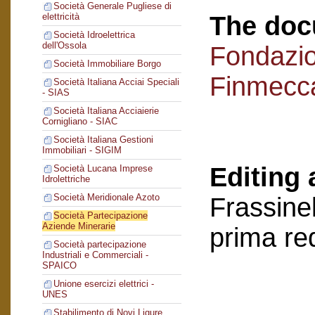
Società Generale Pugliese di
The doc
elettricità
Società Idroelettrica
dell'Ossola
Fondazi
Società Immobiliare Borgo
Finmecc
Società Italiana Acciai Speciali
- SIAS
Società Italiana Acciaierie
Cornigliano - SIAC
Società Italiana Gestioni
Immobiliari - SIGIM
Editing 
Società Lucana Imprese
Idrolettriche
Società Meridionale Azoto
Frassinel
Società Partecipazione
Aziende Minerarie
prima re
Società partecipazione
Industriali e Commerciali -
SPAICO
Unione esercizi elettrici -
UNES
Stabilimento di Novi Ligure