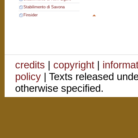
Stabilimento di Savona
Finsider
credits
|
copyright
|
informa
policy
| Texts released und
otherwise specified.