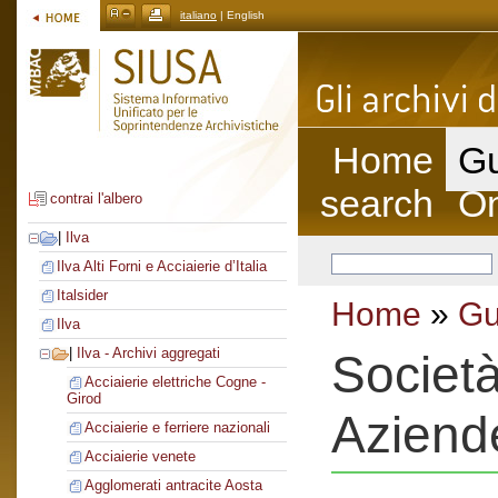
italiano
| English
Home
Gu
search
On
contrai l'albero
|
Ilva
Ilva Alti Forni e Acciaierie d’Italia
Italsider
Home
»
Gu
Ilva
|
Ilva - Archivi aggregati
Societ
Acciaierie elettriche Cogne -
Girod
Aziend
Acciaierie e ferriere nazionali
Acciaierie venete
Agglomerati antracite Aosta