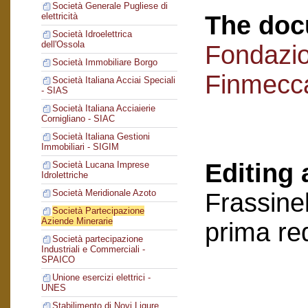
Società Generale Pugliese di
The doc
elettricità
Società Idroelettrica
dell'Ossola
Fondazi
Società Immobiliare Borgo
Finmecc
Società Italiana Acciai Speciali
- SIAS
Società Italiana Acciaierie
Cornigliano - SIAC
Società Italiana Gestioni
Immobiliari - SIGIM
Editing 
Società Lucana Imprese
Idrolettriche
Società Meridionale Azoto
Frassinel
Società Partecipazione
Aziende Minerarie
prima re
Società partecipazione
Industriali e Commerciali -
SPAICO
Unione esercizi elettrici -
UNES
Stabilimento di Novi Ligure