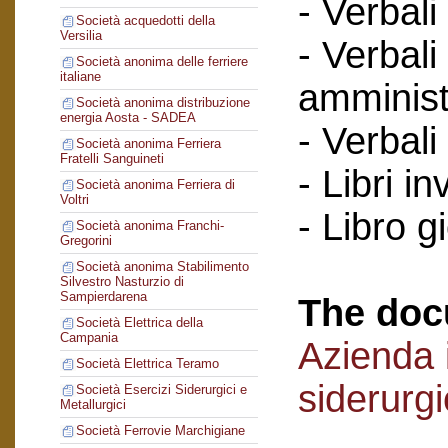
- Verbali
Società acquedotti della
Versilia
- Verbali
Società anonima delle ferriere
italiane
amminist
Società anonima distribuzione
energia Aosta - SADEA
- Verbali
Società anonima Ferriera
Fratelli Sanguineti
- Libri in
Società anonima Ferriera di
Voltri
- Libro g
Società anonima Franchi-
Gregorini
Società anonima Stabilimento
Silvestro Nasturzio di
Sampierdarena
The doc
Società Elettrica della
Campania
Azienda i
Società Elettrica Teramo
siderurg
Società Esercizi Siderurgici e
Metallurgici
Società Ferrovie Marchigiane