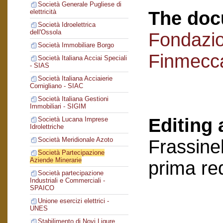
Società Generale Pugliese di
The doc
elettricità
Società Idroelettrica
dell'Ossola
Fondazi
Società Immobiliare Borgo
Finmecc
Società Italiana Acciai Speciali
- SIAS
Società Italiana Acciaierie
Cornigliano - SIAC
Società Italiana Gestioni
Immobiliari - SIGIM
Editing 
Società Lucana Imprese
Idrolettriche
Società Meridionale Azoto
Frassinel
Società Partecipazione
Aziende Minerarie
prima re
Società partecipazione
Industriali e Commerciali -
SPAICO
Unione esercizi elettrici -
UNES
Stabilimento di Novi Ligure