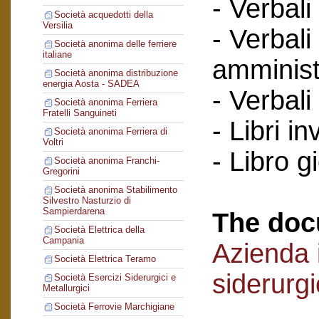
- Verbali
Società acquedotti della
Versilia
- Verbali
Società anonima delle ferriere
italiane
amminist
Società anonima distribuzione
energia Aosta - SADEA
- Verbali
Società anonima Ferriera
Fratelli Sanguineti
- Libri in
Società anonima Ferriera di
Voltri
- Libro g
Società anonima Franchi-
Gregorini
Società anonima Stabilimento
Silvestro Nasturzio di
Sampierdarena
The doc
Società Elettrica della
Campania
Azienda i
Società Elettrica Teramo
siderurg
Società Esercizi Siderurgici e
Metallurgici
Società Ferrovie Marchigiane