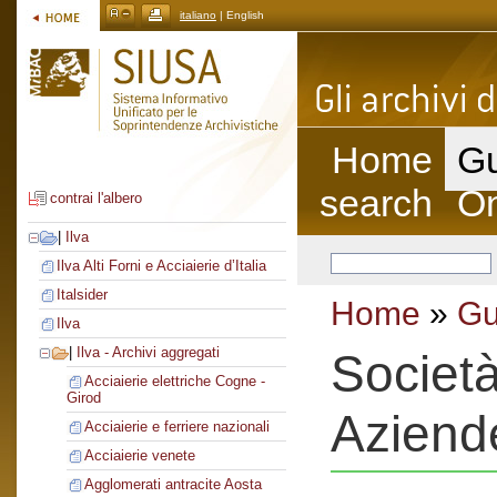
italiano
| English
Home
Gu
search
On
contrai l'albero
|
Ilva
Ilva Alti Forni e Acciaierie d’Italia
Italsider
Home
»
Gu
Ilva
|
Ilva - Archivi aggregati
Societ
Acciaierie elettriche Cogne -
Girod
Aziend
Acciaierie e ferriere nazionali
Acciaierie venete
Agglomerati antracite Aosta