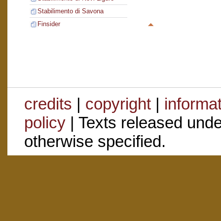
Stabilimento di Savona
Finsider
credits
|
copyright
|
informa
policy
| Texts released und
otherwise specified.