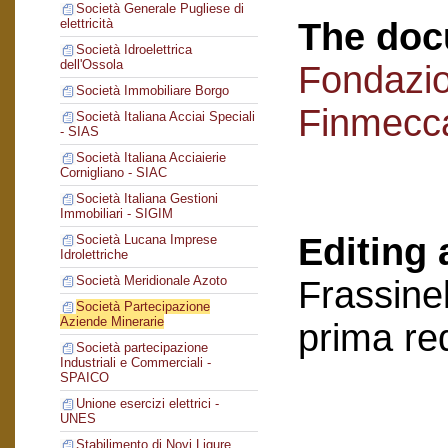
Società Generale Pugliese di
The doc
elettricità
Società Idroelettrica
dell'Ossola
Fondazi
Società Immobiliare Borgo
Finmecc
Società Italiana Acciai Speciali
- SIAS
Società Italiana Acciaierie
Cornigliano - SIAC
Società Italiana Gestioni
Immobiliari - SIGIM
Editing 
Società Lucana Imprese
Idrolettriche
Società Meridionale Azoto
Frassinel
Società Partecipazione
Aziende Minerarie
prima re
Società partecipazione
Industriali e Commerciali -
SPAICO
Unione esercizi elettrici -
UNES
Stabilimento di Novi Ligure