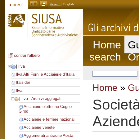
italiano
| English
Home
Gu
search
On
contrai l'albero
|
Ilva
Ilva Alti Forni e Acciaierie d’Italia
Italsider
Home
»
Gu
Ilva
|
Ilva - Archivi aggregati
Societ
Acciaierie elettriche Cogne -
Girod
Aziend
Acciaierie e ferriere nazionali
Acciaierie venete
Agglomerati antracite Aosta