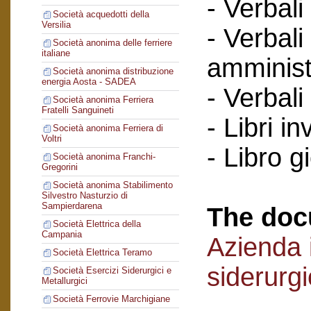
- Verbali
Società acquedotti della
Versilia
- Verbali
Società anonima delle ferriere
italiane
amminist
Società anonima distribuzione
energia Aosta - SADEA
- Verbali
Società anonima Ferriera
Fratelli Sanguineti
- Libri in
Società anonima Ferriera di
Voltri
- Libro g
Società anonima Franchi-
Gregorini
Società anonima Stabilimento
Silvestro Nasturzio di
Sampierdarena
The doc
Società Elettrica della
Campania
Azienda i
Società Elettrica Teramo
siderurg
Società Esercizi Siderurgici e
Metallurgici
Società Ferrovie Marchigiane