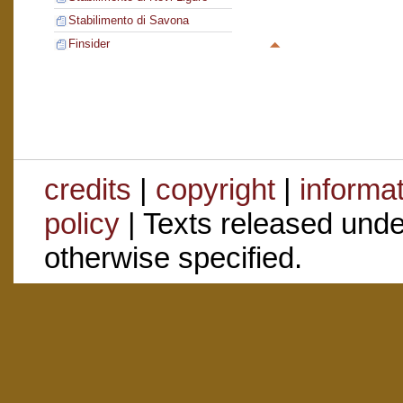
Stabilimento di Savona
Finsider
credits
|
copyright
|
informa
policy
| Texts released und
otherwise specified.