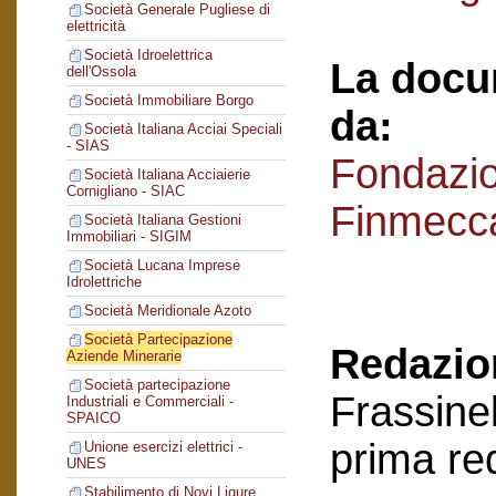
Società Generale Pugliese di
elettricità
Società Idroelettrica
La docu
dell'Ossola
Società Immobiliare Borgo
da:
Società Italiana Acciai Speciali
- SIAS
Fondazi
Società Italiana Acciaierie
Cornigliano - SIAC
Finmecc
Società Italiana Gestioni
Immobiliari - SIGIM
Società Lucana Imprese
Idrolettriche
Società Meridionale Azoto
Società Partecipazione
Redazion
Aziende Minerarie
Società partecipazione
Frassinel
Industriali e Commerciali -
SPAICO
prima re
Unione esercizi elettrici -
UNES
Stabilimento di Novi Ligure