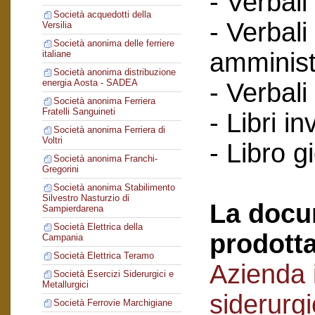
- Verbali
Società acquedotti della
- Verbali
Versilia
Società anonima delle ferriere
amminist
italiane
Società anonima distribuzione
energia Aosta - SADEA
- Verbali
Società anonima Ferriera
Fratelli Sanguineti
- Libri in
Società anonima Ferriera di
Voltri
- Libro g
Società anonima Franchi-
Gregorini
Società anonima Stabilimento
Silvestro Nasturzio di
La docu
Sampierdarena
Società Elettrica della
prodotta
Campania
Società Elettrica Teramo
Azienda i
Società Esercizi Siderurgici e
Metallurgici
siderurg
Società Ferrovie Marchigiane