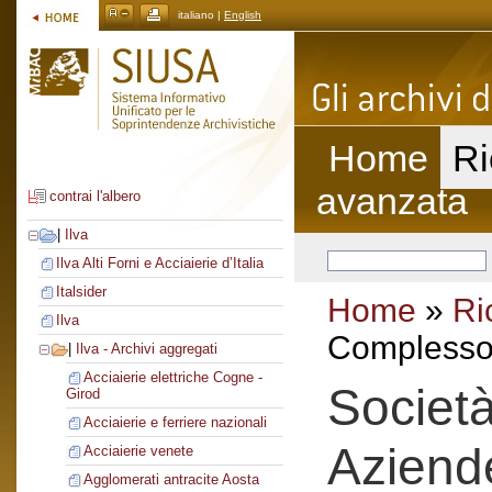
italiano |
English
Home
Ri
avanzata
contrai l'albero
|
Ilva
Ilva Alti Forni e Acciaierie d’Italia
Italsider
Home
»
Ri
Ilva
Complesso 
|
Ilva - Archivi aggregati
Acciaierie elettriche Cogne -
Societ
Girod
Acciaierie e ferriere nazionali
Aziend
Acciaierie venete
Agglomerati antracite Aosta