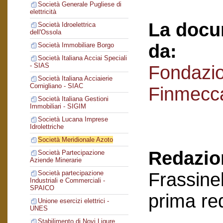
Società Generale Pugliese di
elettricità
La docu
Società Idroelettrica
dell'Ossola
da:
Società Immobiliare Borgo
Società Italiana Acciai Speciali
- SIAS
Fondazi
Società Italiana Acciaierie
Cornigliano - SIAC
Finmecc
Società Italiana Gestioni
Immobiliari - SIGIM
Società Lucana Imprese
Idrolettriche
Società Meridionale Azoto
Redazion
Società Partecipazione
Aziende Minerarie
Frassinel
Società partecipazione
Industriali e Commerciali -
SPAICO
prima re
Unione esercizi elettrici -
UNES
Stabilimento di Novi Ligure