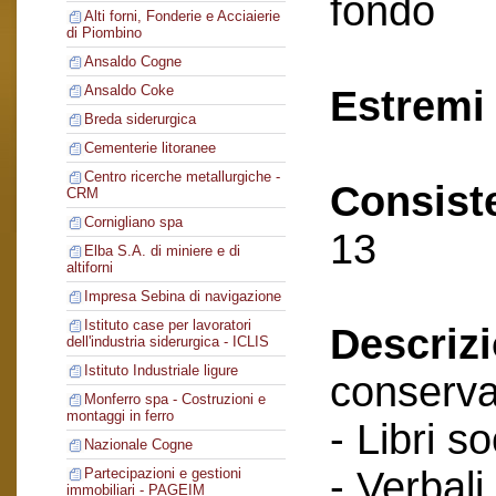
fondo
Alti forni, Fonderie e Acciaierie
di Piombino
Ansaldo Cogne
Ansaldo Coke
Estremi 
Breda siderurgica
Cementerie litoranee
Centro ricerche metallurgiche -
Consist
CRM
Cornigliano spa
13
Elba S.A. di miniere e di
altiforni
Impresa Sebina di navigazione
Istituto case per lavoratori
Descriz
dell'industria siderurgica - ICLIS
Istituto Industriale ligure
conserva
Monferro spa - Costruzioni e
montaggi in ferro
- Libri so
Nazionale Cogne
- Verbali
Partecipazioni e gestioni
immobiliari - PAGEIM