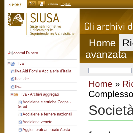
italiano |
English
Home
Ri
avanzata
contrai l'albero
|
Ilva
Ilva Alti Forni e Acciaierie d’Italia
Italsider
Home
»
Ri
Ilva
Complesso 
|
Ilva - Archivi aggregati
Acciaierie elettriche Cogne -
Societ
Girod
Acciaierie e ferriere nazionali
Acciaierie venete
Agglomerati antracite Aosta