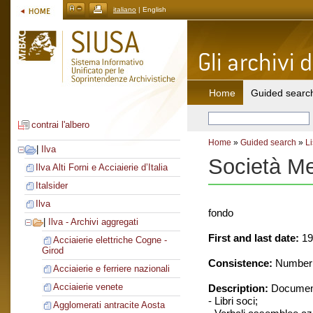
italiano
| English
Home
Guided searc
contrai l'albero
Home
»
Guided search
»
Li
|
Ilva
Società Me
Ilva Alti Forni e Acciaierie d’Italia
Italsider
Ilva
fondo
|
Ilva - Archivi aggregati
First and last date:
19
Acciaierie elettriche Cogne -
Girod
Consistence:
Number o
Acciaierie e ferriere nazionali
Acciaierie venete
Description:
Document
- Libri soci;
Agglomerati antracite Aosta