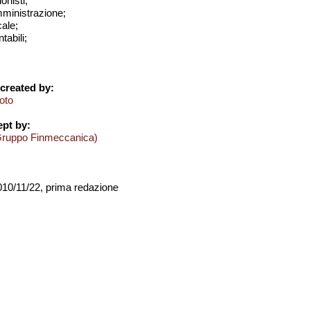
onisti;
amministrazione;
cale;
tabili;
created by:
oto
pt by:
Gruppo Finmeccanica)
2010/11/22, prima redazione