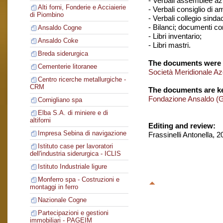
- Verbali assemblee azi
Alti forni, Fonderie e Acciaierie
- Verbali consiglio di 
di Piombino
- Verbali collegio sinda
- Bilanci; documenti con
Ansaldo Cogne
- Libri inventario;
Ansaldo Coke
- Libri mastri.
Breda siderurgica
The documents were 
Cementerie litoranee
Società Meridionale Az
Centro ricerche metallurgiche -
CRM
The documents are ke
Fondazione Ansaldo (
Cornigliano spa
Elba S.A. di miniere e di
altiforni
Editing and review:
Impresa Sebina di navigazione
Frassinelli Antonella, 
Istituto case per lavoratori
dell'industria siderurgica - ICLIS
Istituto Industriale ligure
Monferro spa - Costruzioni e
montaggi in ferro
Nazionale Cogne
Partecipazioni e gestioni
immobiliari - PAGEIM