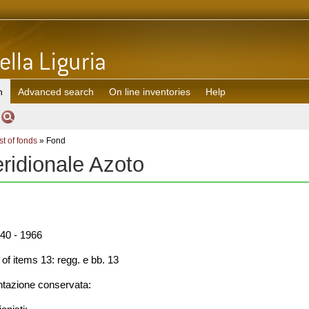
h
Advanced search
On line inventories
Help
st of fonds
» Fond
ridionale Azoto
40 - 1966
f items 13: regg. e bb. 13
azione conservata: