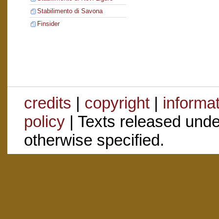
Stabilimento di Savona
Finsider
credits
|
copyright
|
informa
policy
| Texts released und
otherwise specified.