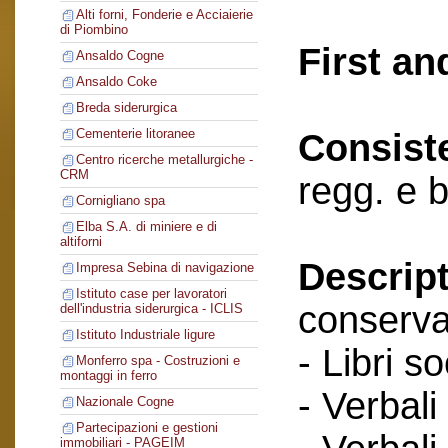
Alti forni, Fonderie e Acciaierie
di Piombino
First an
Ansaldo Cogne
Ansaldo Coke
Breda siderurgica
Cementerie litoranee
Consist
Centro ricerche metallurgiche -
CRM
regg. e 
Cornigliano spa
Elba S.A. di miniere e di
altiforni
Descript
Impresa Sebina di navigazione
Istituto case per lavoratori
conserva
dell'industria siderurgica - ICLIS
Istituto Industriale ligure
- Libri so
Monferro spa - Costruzioni e
montaggi in ferro
- Verbali
Nazionale Cogne
Partecipazioni e gestioni
immobiliari - PAGEIM