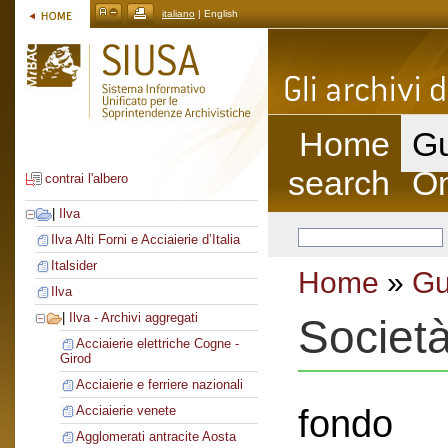
italiano
| English
Home
Gu
search
On
contrai l'albero
|
Ilva
Ilva Alti Forni e Acciaierie d’Italia
Italsider
Home
»
Gu
Ilva
|
Ilva - Archivi aggregati
Societ
Acciaierie elettriche Cogne -
Girod
Acciaierie e ferriere nazionali
fondo
Acciaierie venete
Agglomerati antracite Aosta