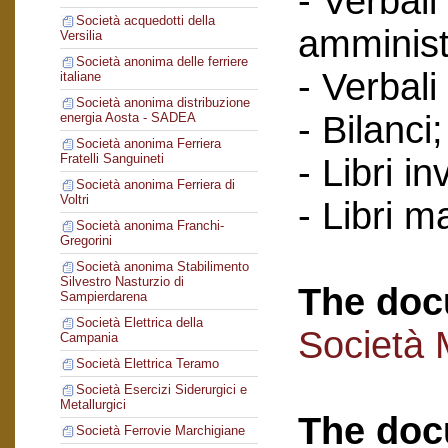
- Verbali
Società acquedotti della
amminist
Versilia
Società anonima delle ferriere
- Verbali
italiane
Società anonima distribuzione
- Bilanci
energia Aosta - SADEA
Società anonima Ferriera
Fratelli Sanguineti
- Libri in
Società anonima Ferriera di
Voltri
- Libri ma
Società anonima Franchi-
Gregorini
Società anonima Stabilimento
Silvestro Nasturzio di
The doc
Sampierdarena
Società Elettrica della
Società 
Campania
Società Elettrica Teramo
Società Esercizi Siderurgici e
Metallurgici
The doc
Società Ferrovie Marchigiane