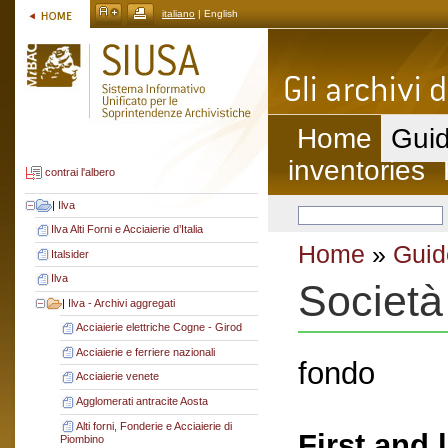
italiano
| English
Home
Guid
inventories
contrai l'albero
|
Ilva
Ilva Alti Forni e Acciaierie d’Italia
Home
»
Guid
Italsider
Ilva
Società
|
Ilva - Archivi aggregati
Acciaierie elettriche Cogne - Girod
Acciaierie e ferriere nazionali
fondo
Acciaierie venete
Agglomerati antracite Aosta
Alti forni, Fonderie e Acciaierie di
First and 
Piombino