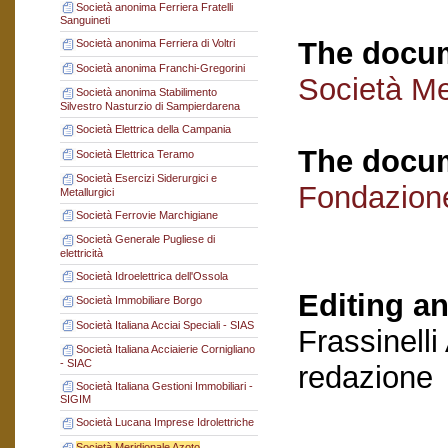
Società anonima Ferriera Fratelli
Sanguineti
The docum
Società anonima Ferriera di Voltri
Società anonima Franchi-Gregorini
Società Me
Società anonima Stabilimento
Silvestro Nasturzio di Sampierdarena
Società Elettrica della Campania
The docum
Società Elettrica Teramo
Società Esercizi Siderurgici e
Fondazion
Metallurgici
Società Ferrovie Marchigiane
Società Generale Pugliese di
elettricità
Società Idroelettrica dell'Ossola
Editing an
Società Immobiliare Borgo
Società Italiana Acciai Speciali - SIAS
Frassinelli
Società Italiana Acciaierie Cornigliano
- SIAC
redazione
Società Italiana Gestioni Immobiliari -
SIGIM
Società Lucana Imprese Idrolettriche
Società Meridionale Azoto