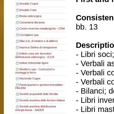
Ansaldo Cogne
Ansaldo Coke
Consisten
Breda siderurgica
Cementerie litoranee
bb. 13
Centro ricerche metallurgiche - CRM
Cornigliano spa
Elba S.A. di miniere e di altiforni
Descriptio
Impresa Sebina di navigazione
- Libri soci
Istituto case per lavoratori
dell'industria siderurgica - ICLIS
- Verbali a
Istituto Industriale ligure
Monferro spa - Costruzioni e
- Verbali c
montaggi in ferro
Nazionale Cogne
- Verbali c
Partecipazioni e gestioni immobiliari -
- Bilanci; 
PAGEIM
Società acquedotti della Versilia
- Libri inve
Società anonima delle ferriere italiane
- Libri mast
Società anonima distribuzione
energia Aosta - SADEA