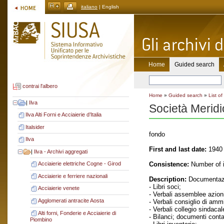
italiano
| English
Home
Guided search
contrai l'albero
Home
»
Guided search
»
List of
|
Ilva
Società Meridi
Ilva Alti Forni e Acciaierie d’Italia
Italsider
fondo
Ilva
First and last date:
1940 
|
Ilva - Archivi aggregati
Consistence:
Number of i
Acciaierie elettriche Cogne - Girod
Acciaierie e ferriere nazionali
Description:
Documentazi
- Libri soci;
Acciaierie venete
- Verbali assemblee azioni
Agglomerati antracite Aosta
- Verbali consiglio di amm
- Verbali collegio sindacal
Alti forni, Fonderie e Acciaierie di
- Bilanci; documenti contab
Piombino