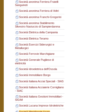
Società anonima Ferriera Fratelli
Sanguineti
Società anonima Ferriera di Voltri
Società anonima Franchi-Gregorini
Società anonima Stabilimento
Silvestro Nasturzio di Sampierdarena
Società Elettrica della Campania
Società Elettrica Teramo
Società Esercizi Siderurgici e
Metallurgici
Società Ferrovie Marchigiane
Società Generale Pugliese di
elettricità
Società Idroelettrica dell'Ossola
Società Immobiliare Borgo
Società Italiana Acciai Speciali - SIAS
Società Italiana Acciaierie Cornigliano
- SIAC
Società Italiana Gestioni Immobiliari -
SIGIM
Società Lucana Imprese Idrolettriche
Società Meridionale Azoto