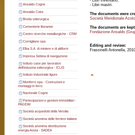
- Libri inventario;
- Libri mastri.
Ansaldo Cogne
Ansaldo Coke
The documents were cre
Società Meridionale Azot
Breda siderurgica
Cementerie litoranee
The documents are kept
Fondazione Ansaldo (Gru
Centro ricerche metallurgiche - CRM
Cornigliano spa
Editing and review:
Elba S.A. di miniere e di altiforni
Frassinelli Antonella, 201
Impresa Sebina di navigazione
Istituto case per lavoratori
dell'industria siderurgica - ICLIS
Istituto Industriale ligure
Monferro spa - Costruzioni e
montaggi in ferro
Nazionale Cogne
Partecipazioni e gestioni immobiliari -
PAGEIM
Società acquedotti della Versilia
Società anonima delle ferriere italiane
Società anonima distribuzione
energia Aosta - SADEA