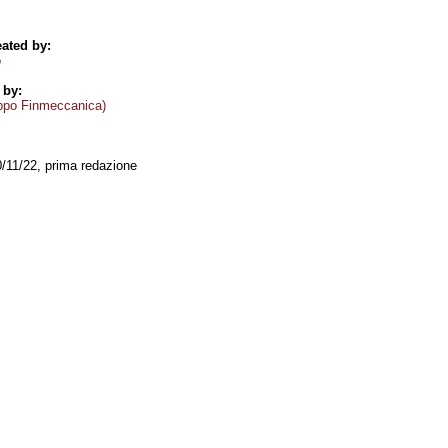
ated by:
o
 by:
ppo Finmeccanica)
0/11/22, prima redazione