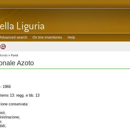
Advanced search
On line inventories
Help
 fonds
» Fond
onale Azoto
- 1966
tems 13: regg. e bb. 13
one conservata:
sti;
inistrazione;
e;
ili;