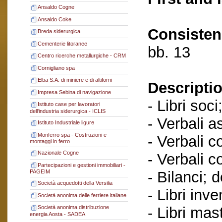
Ansaldo Cogne
Ansaldo Coke
Consisten
Breda siderurgica
Cementerie litoranee
bb. 13
Centro ricerche metallurgiche - CRM
Cornigliano spa
Elba S.A. di miniere e di altiforni
Descriptio
Impresa Sebina di navigazione
- Libri soci
Istituto case per lavoratori
dell'industria siderurgica - ICLIS
- Verbali a
Istituto Industriale ligure
Monferro spa - Costruzioni e
- Verbali c
montaggi in ferro
Nazionale Cogne
- Verbali c
Partecipazioni e gestioni immobiliari -
- Bilanci; 
PAGEIM
Società acquedotti della Versilia
- Libri inve
Società anonima delle ferriere italiane
- Libri mast
Società anonima distribuzione
energia Aosta - SADEA