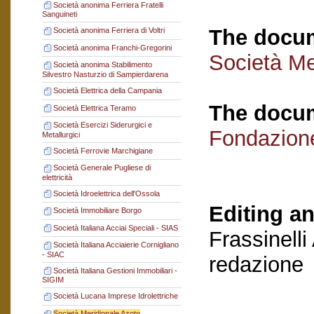
Società anonima Ferriera Fratelli
Sanguineti
The docum
Società anonima Ferriera di Voltri
Società anonima Franchi-Gregorini
Società Me
Società anonima Stabilimento
Silvestro Nasturzio di Sampierdarena
Società Elettrica della Campania
The docum
Società Elettrica Teramo
Società Esercizi Siderurgici e
Fondazion
Metallurgici
Società Ferrovie Marchigiane
Società Generale Pugliese di
elettricità
Società Idroelettrica dell'Ossola
Editing an
Società Immobiliare Borgo
Società Italiana Acciai Speciali - SIAS
Frassinelli
Società Italiana Acciaierie Cornigliano
- SIAC
redazione
Società Italiana Gestioni Immobiliari -
SIGIM
Società Lucana Imprese Idrolettriche
Società Meridionale Azoto