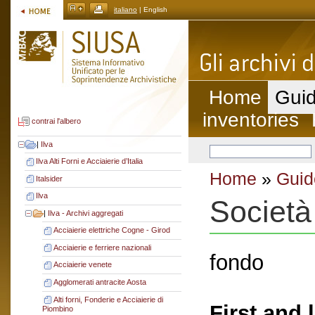
italiano
| English
Home
Guid
inventories
contrai l'albero
|
Ilva
Ilva Alti Forni e Acciaierie d’Italia
Home
»
Guid
Italsider
Ilva
Società
|
Ilva - Archivi aggregati
Acciaierie elettriche Cogne - Girod
Acciaierie e ferriere nazionali
fondo
Acciaierie venete
Agglomerati antracite Aosta
Alti forni, Fonderie e Acciaierie di
First and 
Piombino