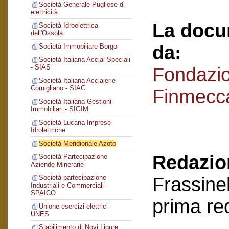
Società Generale Pugliese di
elettricità
La docu
Società Idroelettrica
dell'Ossola
da:
Società Immobiliare Borgo
Società Italiana Acciai Speciali
- SIAS
Fondazi
Società Italiana Acciaierie
Cornigliano - SIAC
Finmecc
Società Italiana Gestioni
Immobiliari - SIGIM
Società Lucana Imprese
Idrolettriche
Società Meridionale Azoto
Redazion
Società Partecipazione
Aziende Minerarie
Frassinel
Società partecipazione
Industriali e Commerciali -
SPAICO
prima re
Unione esercizi elettrici -
UNES
Stabilimento di Novi Ligure