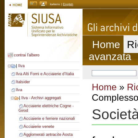
italiano |
English
Home
Ri
avanzata
contrai l'albero
|
Ilva
Ilva Alti Forni e Acciaierie d’Italia
Italsider
Home
»
Ri
Ilva
Complesso 
|
Ilva - Archivi aggregati
Acciaierie elettriche Cogne -
Societ
Girod
Acciaierie e ferriere nazionali
Acciaierie venete
Agglomerati antracite Aosta