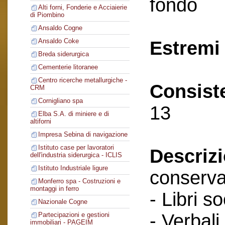
fondo
Alti forni, Fonderie e Acciaierie
di Piombino
Ansaldo Cogne
Ansaldo Coke
Estremi 
Breda siderurgica
Cementerie litoranee
Centro ricerche metallurgiche -
Consist
CRM
Cornigliano spa
13
Elba S.A. di miniere e di
altiforni
Impresa Sebina di navigazione
Istituto case per lavoratori
Descriz
dell'industria siderurgica - ICLIS
Istituto Industriale ligure
conserva
Monferro spa - Costruzioni e
montaggi in ferro
- Libri so
Nazionale Cogne
- Verbali
Partecipazioni e gestioni
immobiliari - PAGEIM