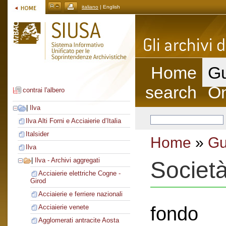
italiano
| English
Home
Gu
search
On
contrai l'albero
|
Ilva
Ilva Alti Forni e Acciaierie d’Italia
Italsider
Home
»
Gu
Ilva
|
Ilva - Archivi aggregati
Societ
Acciaierie elettriche Cogne -
Girod
Acciaierie e ferriere nazionali
fondo
Acciaierie venete
Agglomerati antracite Aosta