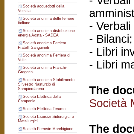
- Verbali
Società acquedotti della
amminist
Versilia
Società anonima delle ferriere
- Verbali
italiane
Società anonima distribuzione
- Bilanci
energia Aosta - SADEA
Società anonima Ferriera
Fratelli Sanguineti
- Libri in
Società anonima Ferriera di
Voltri
- Libri ma
Società anonima Franchi-
Gregorini
Società anonima Stabilimento
Silvestro Nasturzio di
The doc
Sampierdarena
Società Elettrica della
Società 
Campania
Società Elettrica Teramo
Società Esercizi Siderurgici e
Metallurgici
The doc
Società Ferrovie Marchigiane