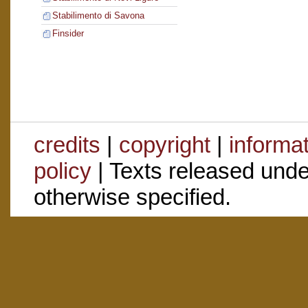
Stabilimento di Savona
Finsider
credits
|
copyright
|
informa
policy
| Texts released und
otherwise specified.