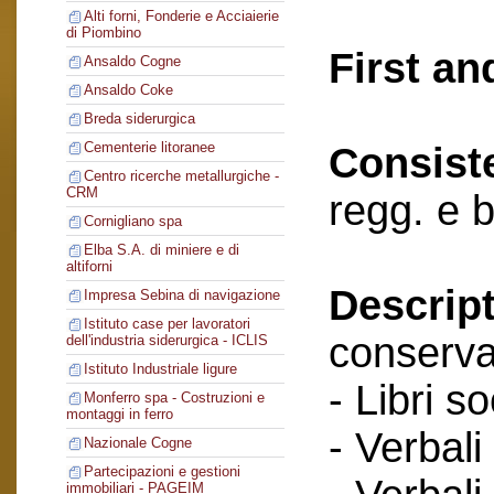
Alti forni, Fonderie e Acciaierie
di Piombino
First an
Ansaldo Cogne
Ansaldo Coke
Breda siderurgica
Cementerie litoranee
Consist
Centro ricerche metallurgiche -
CRM
regg. e 
Cornigliano spa
Elba S.A. di miniere e di
altiforni
Descript
Impresa Sebina di navigazione
Istituto case per lavoratori
conserva
dell'industria siderurgica - ICLIS
Istituto Industriale ligure
- Libri so
Monferro spa - Costruzioni e
montaggi in ferro
- Verbali
Nazionale Cogne
Partecipazioni e gestioni
immobiliari - PAGEIM